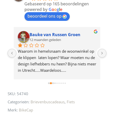
to
Gebaseerd op 165 beoordelingen
join
powered by
G
o
o
g
l
e
beoordeel ons op
the
waitlist
for
Bauke van Russen Groen
12 maanden geleden
this
product
ze 
Waarom in hemelsnaam de woonwinkel op 
Gew
e 
de klippen  laten lopen? Waar moeten nu de 
mak
rd 
design liefhebbers nu heen? Bijna niets meer 
vri
 
in Utrecht…..Waardeloos…..
SKU:
54740
Categorieën:
Brievenbuscadeaus
,
Fiets
Merk:
BikeCap