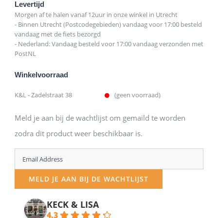
Levertijd
Morgen af te halen vanaf 12uur in onze winkel in Utrecht
- Binnen Utrecht (Postcodegebieden) vandaag voor 17:00 besteld
vandaag met de fiets bezorgd
- Nederland: Vandaag besteld voor 17:00 vandaag verzonden met
PostNL
Winkelvoorraad
K&L - Zadelstraat 38
(geen voorraad)
Meld je aan bij de wachtlijst om gemaild te worden
zodra dit product weer beschikbaar is.
Enter
your
MELD JE AAN BIJ DE WACHTLIJST
email
address
KECK & LISA
4.3