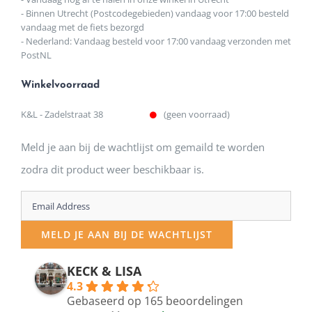
- Binnen Utrecht (Postcodegebieden) vandaag voor 17:00 besteld
vandaag met de fiets bezorgd
- Nederland: Vandaag besteld voor 17:00 vandaag verzonden met
PostNL
Winkelvoorraad
K&L - Zadelstraat 38
(geen voorraad)
Meld je aan bij de wachtlijst om gemaild te worden
zodra dit product weer beschikbaar is.
Enter
your
MELD JE AAN BIJ DE WACHTLIJST
email
address
KECK & LISA
4.3
to
Gebaseerd op 165 beoordelingen