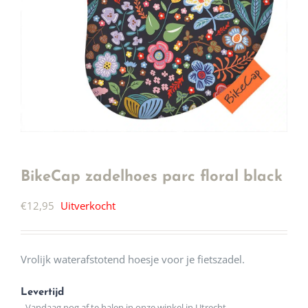
BikeCap zadelhoes parc floral black
€
12,95
Uitverkocht
Vrolijk waterafstotend hoesje voor je fietszadel.
Levertijd
- Vandaag nog af te halen in onze winkel in Utrecht