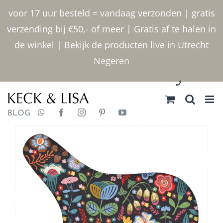
Ga
voor 17 uur besteld = vandaag verzonden | gratis
naar
verzending bij €50,- of meer | Gratis af te halen in
inhoud
de winkel | Bekijk de producten live in Utrecht
Negeren
030 2400000
BLOG