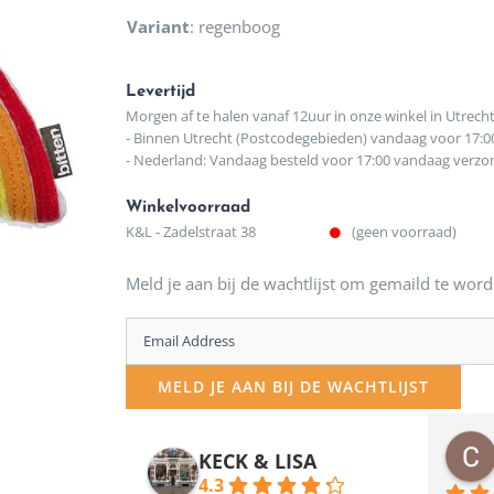
Variant
:
regenboog
Levertijd
Morgen af te halen vanaf 12uur in onze winkel in Utrech
- Binnen Utrecht (Postcodegebieden) vandaag voor 17:0
- Nederland: Vandaag besteld voor 17:00 vandaag verz
Winkelvoorraad
K&L - Zadelstraat 38
(geen voorraad)
Meld je aan bij de wachtlijst om gemaild te word
Enter
your
MELD JE AAN BIJ DE WACHTLIJST
email
address
osawillemijn
Bauke van Russen Groen
KECK & LISA
 maanden geleden
12 maanden geleden
to
4.3