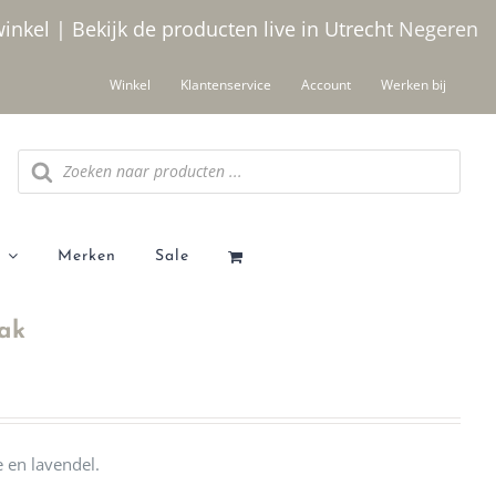
winkel | Bekijk de producten live in Utrecht
Negeren
Winkel
Klantenservice
Account
Werken bij
Producten
zoeken
Merken
Sale
zak
 en lavendel.