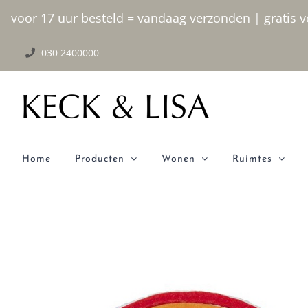
Ga
voor 17 uur besteld = vandaag verzonden | gratis ve
naar
030 2400000
inhoud
Home
Producten
Wonen
Ruimtes