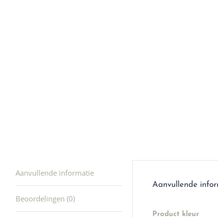
Ik was e
en ik kw
winkel t
hele leu
producte
waard om
gaan! He
ook heel
🩷
Aanvullende informatie
Aanvullende info
Beoordelingen (0)
Product kleur