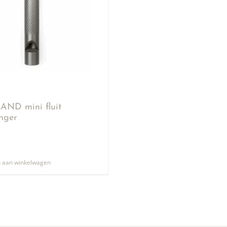
ND mini fluit
anger
 aan winkelwagen