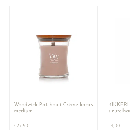
Woodwick Patchouli Créme kaars
KIKKERLA
medium
sleutelh
€
27,90
€
4,00