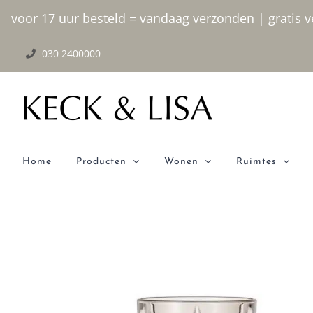
Ga
voor 17 uur besteld = vandaag verzonden | gratis ve
naar
030 2400000
inhoud
Home
Producten
Wonen
Ruimtes