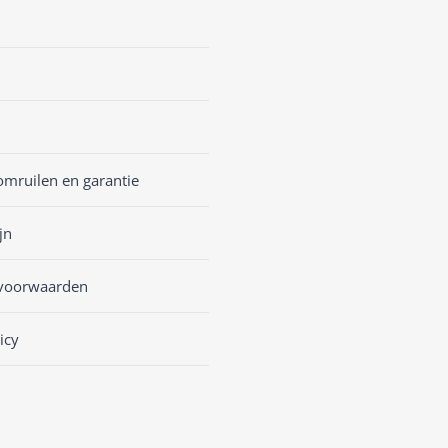
omruilen en garantie
jn
voorwaarden
icy