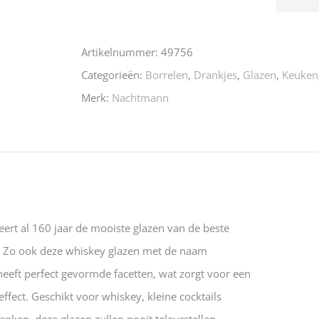
n! Echt de moeite 
liefhebbers nu heen? Bijna 
servic
this
 even langs te 
niets meer in 
t personeel was 
Utrecht…..Waardeloos…..
product
Artikelnummer:
49756
 aardig en gezellig 
Categorieën:
Borrelen
,
Drankjes
,
Glazen
,
Keuken
Merk:
Nachtmann
rt al 160 jaar de mooiste glazen van de beste
as. Zo ook deze whiskey glazen met de naam
heeft perfect gevormde facetten, wat zorgt voor een
effect. Geschikt voor whiskey, kleine cocktails