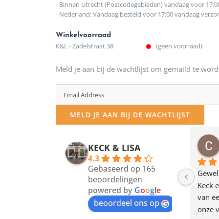
- Binnen Utrecht (Postcodegebieden) vandaag voor 17:0
- Nederland: Vandaag besteld voor 17:00 vandaag verz
Winkelvoorraad
K&L - Zadelstraat 38
(geen voorraad)
Meld je aan bij de wachtlijst om gemaild te word
Enter
your
MELD JE AAN BIJ DE WACHTLIJST
email
address
osawillemijn
Bauke van Russen Groen
KECK & LISA
 maanden geleden
12 maanden geleden
to
4.3
Gebaseerd op 165
join
en dagje in Utrecht 
Waarom in hemelsnaam 
Gewel
beoordelingen
am deze leuke 
de woonwinkel op de 
Keck e
the
powered by
G
o
o
g
l
e
egen! Ze verkopen 
klippen  laten lopen? Waar 
van ee
waitlist
beoordeel ons op
ke en unieke 
moeten nu de design 
onze v
for