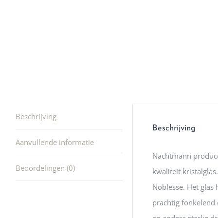
producte
waard om
gaan! He
ook heel
🩷
Beschrijving
Beschrijving
Aanvullende informatie
Nachtmann producee
Beoordelingen (0)
kwaliteit kristalgl
Noblesse. Het glas 
prachtig fonkelend 