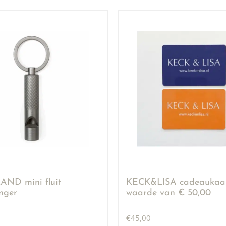
ND mini fluit
KECK&LISA cadeaukaar
anger
waarde van € 50,00
€
45,00