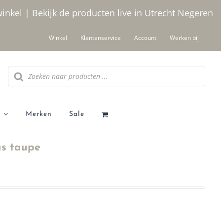
winkel | Bekijk de producten live in Utrecht
Negeren
Winkel
Klantenservice
Account
Werken bij
Producten
zoeken
Merken
Sale
s taupe
t