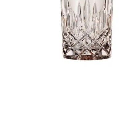
r
4
Ik was e
en ik kw
winkel t
hele leu