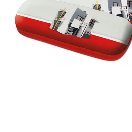
r
4
Ik was e
en ik kw