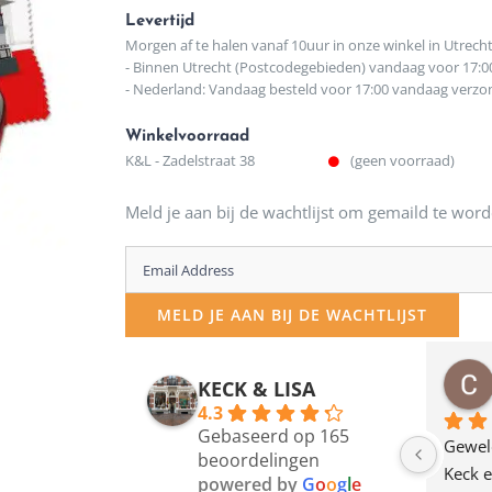
Levertijd
Morgen af te halen vanaf 10uur in onze winkel in Utrech
- Binnen Utrecht (Postcodegebieden) vandaag voor 17:0
- Nederland: Vandaag besteld voor 17:00 vandaag verz
Winkelvoorraad
K&L - Zadelstraat 38
(geen voorraad)
Meld je aan bij de wachtlijst om gemaild te word
Enter
your
MELD JE AAN BIJ DE WACHTLIJST
email
address
osawillemijn
Bauke van Russen Groen
KECK & LISA
 maanden geleden
12 maanden geleden
to
4.3
Gebaseerd op 165
join
en dagje in Utrecht 
Waarom in hemelsnaam 
Gewel
beoordelingen
am deze leuke 
de woonwinkel op de 
Keck e
the
powered by
G
o
o
g
l
e