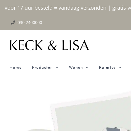
Ga
voor 17 uur besteld = vandaag verzonden | gratis ve
naar
030 2400000
inhoud
Home
Producten
Wonen
Ruimtes