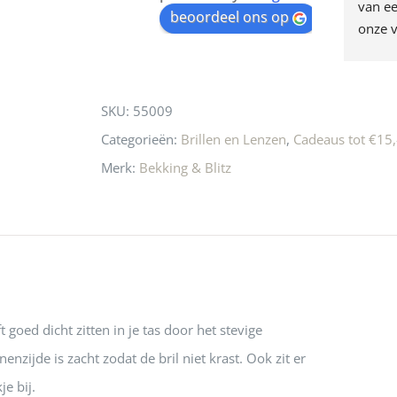
egen! Ze verkopen 
klippen  laten lopen? Waar 
van ee
waitlist
beoordeel ons op
ke en unieke 
moeten nu de design 
onze v
for
n! Echt de moeite 
liefhebbers nu heen? Bijna 
servic
this
 even langs te 
niets meer in 
t personeel was 
Utrecht…..Waardeloos…..
product
SKU:
55009
 aardig en gezellig 
Categorieën:
Brillen en Lenzen
,
Cadeaus tot €15,
Merk:
Bekking & Blitz
ft goed dicht zitten in je tas door het stevige
nenzijde is zacht zodat de bril niet krast. Ook zit er
e bij.