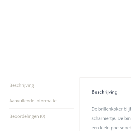
winkel t
hele leu
producte
waard om
gaan! He
ook heel
🩷
Beschrijving
Beschrijving
Aanvullende informatie
De brillenkoker blij
Beoordelingen (0)
scharniertje. De bin
een klein poetsdoekj