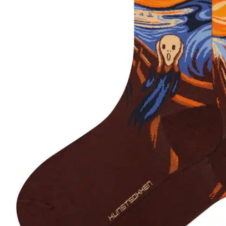
r
4
Ik was e
en ik kw