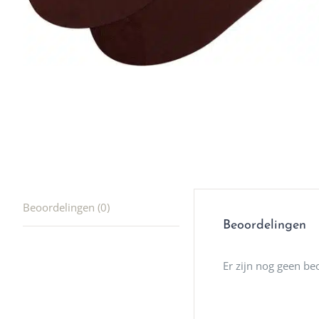
winkel t
hele leu
producte
waard om
gaan! He
ook heel
🩷
Beoordelingen (0)
Beoordelingen
Er zijn nog geen be