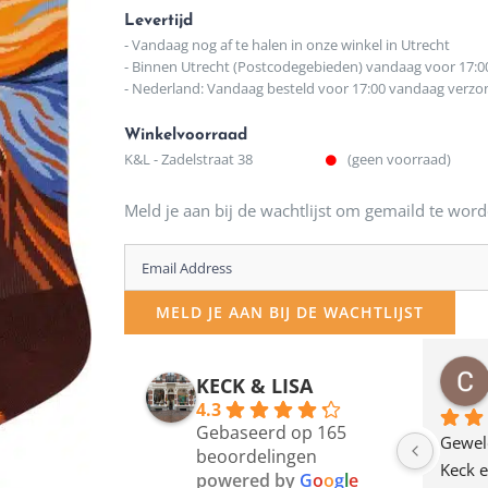
Levertijd
- Vandaag nog af te halen in onze winkel in Utrecht
- Binnen Utrecht (Postcodegebieden) vandaag voor 17:0
- Nederland: Vandaag besteld voor 17:00 vandaag verz
Winkelvoorraad
K&L - Zadelstraat 38
(geen voorraad)
Meld je aan bij de wachtlijst om gemaild te word
Enter
your
MELD JE AAN BIJ DE WACHTLIJST
email
address
osawillemijn
Bauke van Russen Groen
KECK & LISA
 maanden geleden
12 maanden geleden
to
4.3
Gebaseerd op 165
join
en dagje in Utrecht 
Waarom in hemelsnaam 
Gewel
beoordelingen
am deze leuke 
de woonwinkel op de 
Keck e
the
powered by
G
o
o
g
l
e