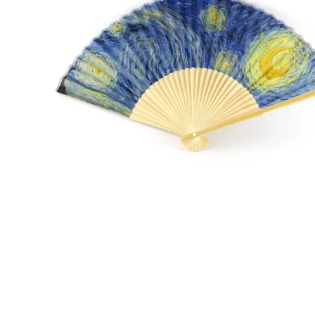
r
5
Ik was e
en ik kw
winkel t
hele leu