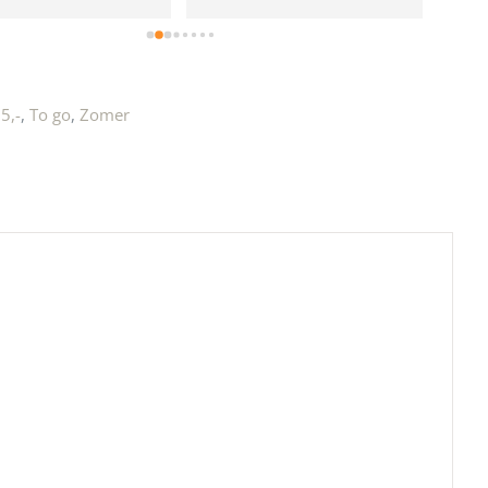
e!
5,-
,
To go
,
Zomer