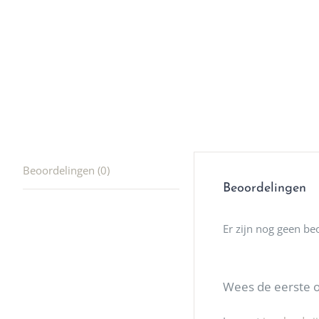
producte
waard om
gaan! He
ook heel
🩷
Beoordelingen (0)
Beoordelingen
Er zijn nog geen be
Wees de eerste 