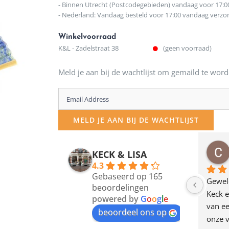
- Binnen Utrecht (Postcodegebieden) vandaag voor 17:0
- Nederland: Vandaag besteld voor 17:00 vandaag verz
Winkelvoorraad
K&L - Zadelstraat 38
(geen voorraad)
Meld je aan bij de wachtlijst om gemaild te word
Enter
your
MELD JE AAN BIJ DE WACHTLIJST
email
address
osawillemijn
Bauke van Russen Groen
KECK & LISA
 maanden geleden
12 maanden geleden
to
4.3
Gebaseerd op 165
join
en dagje in Utrecht 
Waarom in hemelsnaam 
Gewel
beoordelingen
am deze leuke 
de woonwinkel op de 
Keck e
the
powered by
G
o
o
g
l
e
egen! Ze verkopen 
klippen  laten lopen? Waar 
van ee
waitlist
beoordeel ons op
ke en unieke 
moeten nu de design 
onze v
for