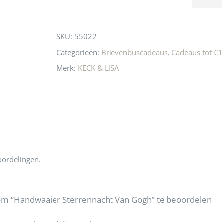
n! Echt de moeite 
liefhebbers nu heen? Bijna 
servic
this
 even langs te 
niets meer in 
t personeel was 
Utrecht…..Waardeloos…..
product
SKU:
55022
 aardig en gezellig 
Categorieën:
Brievenbuscadeaus
,
Cadeaus tot €1
Merk:
KECK & LISA
oordelingen.
om “Handwaaier Sterrennacht Van Gogh” te beoordelen