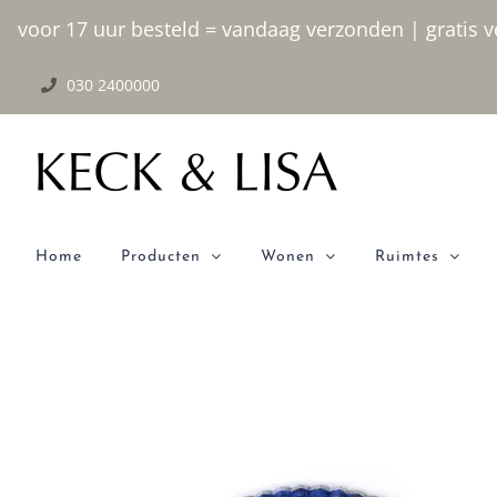
Ga
voor 17 uur besteld = vandaag verzonden | gratis ve
naar
030 2400000
inhoud
Home
Producten
Wonen
Ruimtes