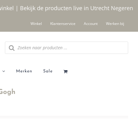
winkel | Bekijk de producten live in Utrecht
Negeren
Winkel
Klantenservice
Account
Werken bij
Producten
zoeken
Merken
Sale
 Gogh