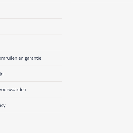
omruilen en garantie
jn
voorwaarden
icy