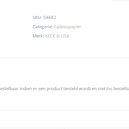
this
 even langs te 
niets meer in 
t personeel was 
Utrecht…..Waardeloos…..
product
SKU:
54682
 aardig en gezellig 
Categorie:
Cadeaupapier
Merk:
KECK & LISA
 bestelbaar indien er een product besteld wordt en niet los bestelb