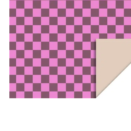
r
4
Ik was e
en ik kw
winkel t
hele leu
producte