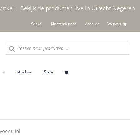
winkel | Bekijk de producten live in Utrecht
Negeren
Winkel
Klantenservice
Account
Werken bij
Producten
zoeken
Merken
Sale
voor u in!