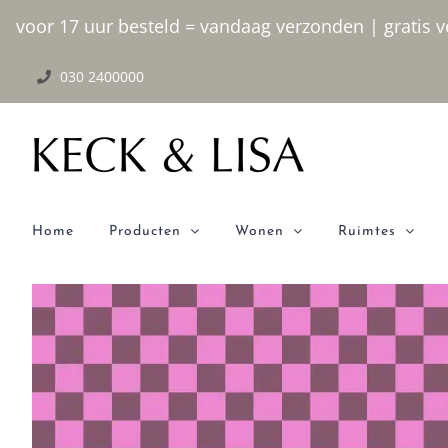
Ga
voor 17 uur besteld = vandaag verzonden | gratis ve
naar
030 2400000
inhoud
Home
Producten
Wonen
Ruimtes