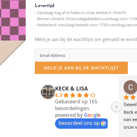
Levertijd
- Vandaag nog af te halen in onze winkel in Utrecht
- Binnen Utrecht (Postcodegebieden) vandaag voor 17:0
- Nederland: Vandaag besteld voor 17:00 vandaag verz
Meld je aan bij de wachtlijst om gemaild te word
Enter
your
MELD JE AAN BIJ DE WACHTLIJST
email
address
osawillemijn
Bauke van Russen Groen
KECK & LISA
 maanden geleden
12 maanden geleden
to
4.3
Gebaseerd op 165
join
en dagje in Utrecht 
Waarom in hemelsnaam 
Gewel
beoordelingen
am deze leuke 
de woonwinkel op de 
Keck e
the
powered by
G
o
o
g
l
e
egen! Ze verkopen 
klippen  laten lopen? Waar 
van ee
waitlist
beoordeel ons op
ke en unieke 
moeten nu de design 
onze v
for
n! Echt de moeite 
liefhebbers nu heen? Bijna 
servic