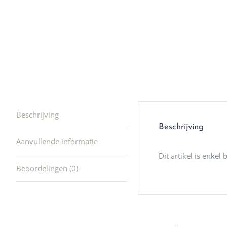
waard om
gaan! He
ook heel
🩷
Beschrijving
Beschrijving
Aanvullende informatie
Dit artikel is enkel
Beoordelingen (0)