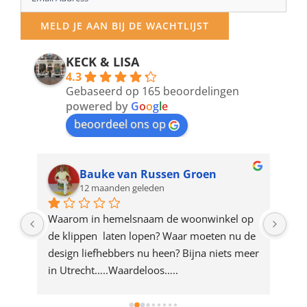
your
MELD JE AAN BIJ DE WACHTLIJST
email
address
KECK & LISA
4.3
to
Gebaseerd op 165 beoordelingen
join
powered by
G
o
o
g
l
e
beoordeel ons op
the
waitlist
for
Bauke van Russen Groen
12 maanden geleden
this
product
ze 
Waarom in hemelsnaam de woonwinkel op 
Gew
e 
de klippen  laten lopen? Waar moeten nu de 
mak
rd 
design liefhebbers nu heen? Bijna niets meer 
vri
 
in Utrecht…..Waardeloos…..