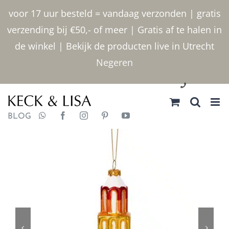
Ga
voor 17 uur besteld = vandaag verzonden | gratis
naar
verzending bij €50,- of meer | Gratis af te halen in
inhoud
de winkel | Bekijk de producten live in Utrecht
Negeren
030 2400000
BLOG