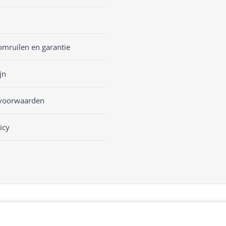
omruilen en garantie
jn
voorwaarden
icy
sKASSA Woocommerce
&
WooCommerce Kassasysteem