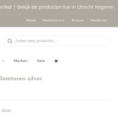
winkel | Bekijk de producten live in Utrecht
Negeren
Winkel
Klantenservice
Account
Werken bij
Producten
zoeken
Merken
Sale
Domtoren zilver
zilver.