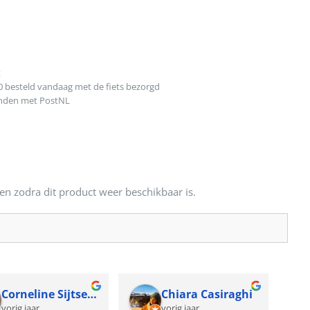
t
0 besteld vandaag met de fiets bezorgd
onden met PostNL
en zodra dit product weer beschikbaar is.
Corneline Sijtsema
Chiara Casiraghi
vorig jaar
vorig jaar