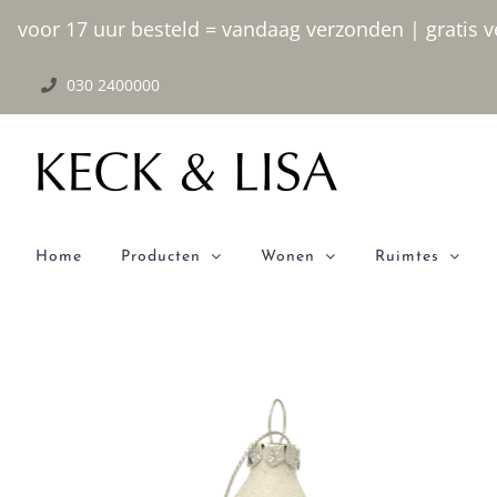
Ga
voor 17 uur besteld = vandaag verzonden | gratis ve
naar
030 2400000
inhoud
Home
Producten
Wonen
Ruimtes