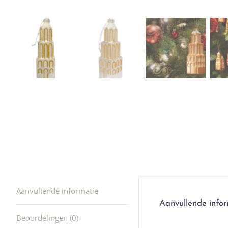
Ik was e
en ik kw
winkel t
hele leu
producte
waard om
gaan! He
ook heel
🩷
Aanvullende informatie
Aanvullende info
Beoordelingen (0)