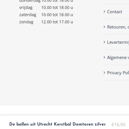
donderdag
10.00 tot 18.00 u
vrijdag
10.00 tot 18.00 u
Contact
zaterdag
10.00 tot 18.00 u
zondag
12.00 tot 17.00 u
Retouren, 
Levertermi
Algemene 
Privacy Pol
© Copyright
2026 | Keckenlisa.nl |
Privacy Policy
| Powered by
Mplu
€
16,95
De ballen uit Utrecht Kerstbal Domtoren zilver