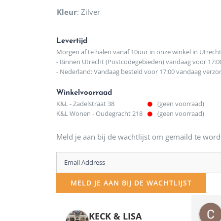
Kleur
:
Zilver
Levertijd
Morgen af te halen vanaf 10uur in onze winkel in Utrech
- Binnen Utrecht (Postcodegebieden) vandaag voor 17:0
- Nederland: Vandaag besteld voor 17:00 vandaag verz
Winkelvoorraad
K&L - Zadelstraat 38
(geen voorraad)
K&L Wonen - Oudegracht 218
(geen voorraad)
Meld je aan bij de wachtlijst om gemaild te word
Enter
your
MELD JE AAN BIJ DE WACHTLIJST
email
address
osawillemijn
Bauke van Russen Groen
KECK & LISA
 maanden geleden
12 maanden geleden