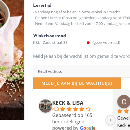
Levertijd
- Vandaag nog af te halen in onze winkel in Utrecht
- Binnen Utrecht (Postcodegebieden) vandaag voor 17:0
- Nederland: Vandaag besteld voor 17:00 vandaag verz
Winkelvoorraad
K&L - Zadelstraat 38
(geen voorraad)
Meld je aan bij de wachtlijst om gemaild te word
Enter
your
MELD JE AAN BIJ DE WACHTLIJST
email
address
osawillemijn
Bauke van Russen Groen
KECK & LISA
 maanden geleden
12 maanden geleden
to
4.3
Gebaseerd op 165
join
en dagje in Utrecht 
Waarom in hemelsnaam 
Gewel
beoordelingen
am deze leuke 
de woonwinkel op de 
Keck e
the
powered by
G
o
o
g
l
e