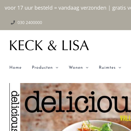
Ga
voor 17 uur besteld = vandaag verzonden | gratis ve
naar
030 2400000
inhoud
Home
Producten
Wonen
Ruimtes