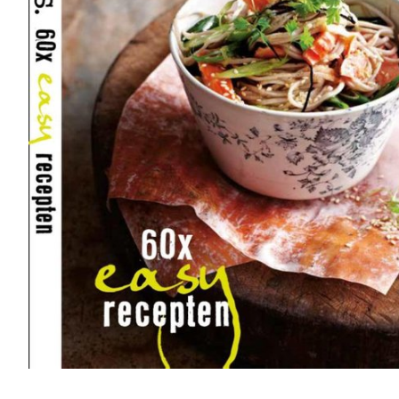
r
5
Ik was e
en ik kw