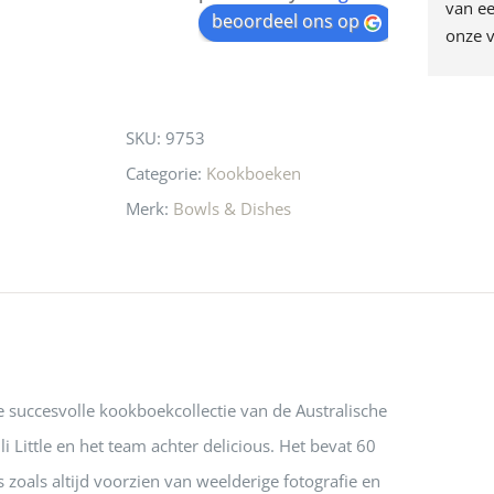
egen! Ze verkopen 
klippen  laten lopen? Waar 
van ee
waitlist
beoordeel ons op
ke en unieke 
moeten nu de design 
onze v
for
n! Echt de moeite 
liefhebbers nu heen? Bijna 
servic
this
 even langs te 
niets meer in 
t personeel was 
Utrecht…..Waardeloos…..
product
SKU:
9753
 aardig en gezellig 
Categorie:
Kookboeken
Merk:
Bowls & Dishes
 succesvolle kookboekcollectie van de Australische
li Little en het team achter delicious. Het bevat 60
s zoals altijd voorzien van weelderige fotografie en