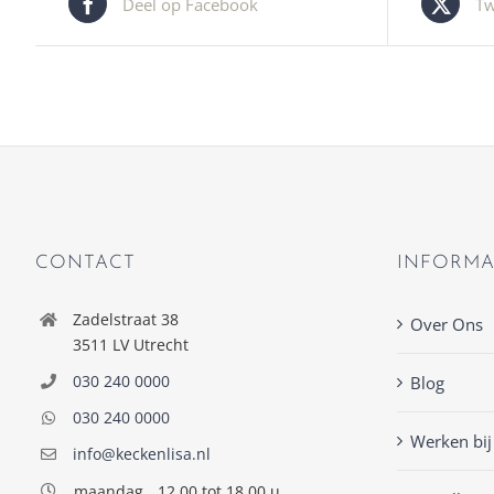
Deel op Facebook
Tw
CONTACT
INFORMA
Zadelstraat 38
Over Ons
3511 LV Utrecht
030 240 0000
Blog
030 240 0000
Werken bij
info@keckenlisa.nl
maandag
12.00 tot 18.00 u