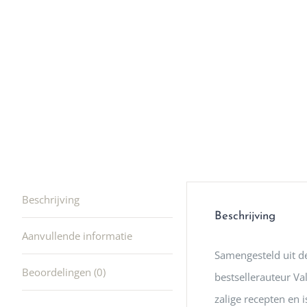
winkel t
hele leu
producte
waard om
gaan! He
ook heel
🩷
Beschrijving
Beschrijving
Aanvullende informatie
Samengesteld uit de
Beoordelingen (0)
bestsellerauteur Val
zalige recepten en i