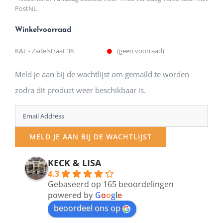
PostNL
Winkelvoorraad
K&L - Zadelstraat 38
(geen voorraad)
Meld je aan bij de wachtlijst om gemaild te worden
zodra dit product weer beschikbaar is.
Enter
your
MELD JE AAN BIJ DE WACHTLIJST
email
address
KECK & LISA
4.3
to
Gebaseerd op 165 beoordelingen
join
powered by
G
o
o
g
l
e
beoordeel ons op
the