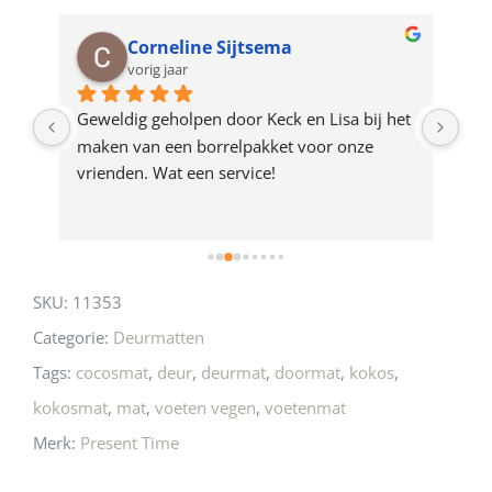
waitlist
for
Corneline Sijtsema
vorig jaar
this
product
op 
Geweldig geholpen door Keck en Lisa bij het 
de 
maken van een borrelpakket voor onze 
eer 
vrienden. Wat een service!
SKU:
11353
Categorie:
Deurmatten
Tags:
cocosmat
,
deur
,
deurmat
,
doormat
,
kokos
,
kokosmat
,
mat
,
voeten vegen
,
voetenmat
Merk:
Present Time