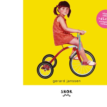
r
5
Ik was e
en ik kw