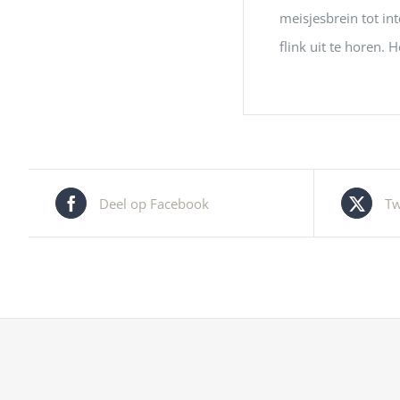
meisjesbrein tot i
flink uit te horen. 
Deel op Facebook
Tw