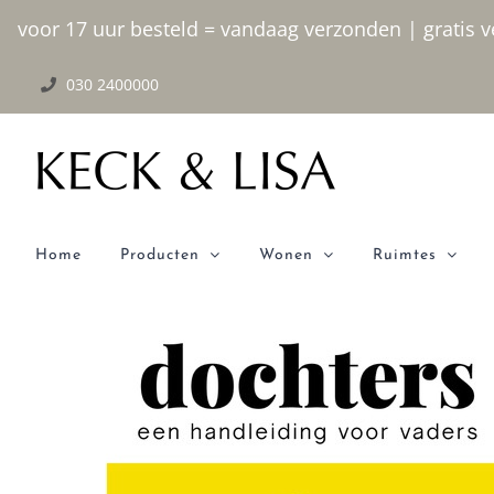
Ga
voor 17 uur besteld = vandaag verzonden | gratis ve
naar
030 2400000
inhoud
Home
Producten
Wonen
Ruimtes