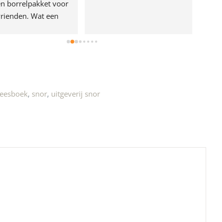
n borrelpakket voor 
rienden. Wat een 
e!
leesboek
,
snor
,
uitgeverij snor