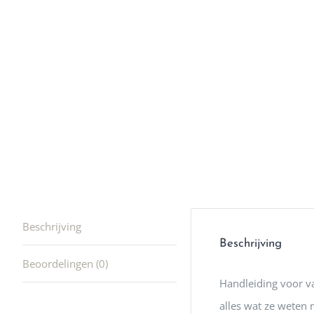
winkel t
hele leu
producte
waard om
gaan! He
ook heel
🩷
Beschrijving
Beschrijving
Beoordelingen (0)
Handleiding voor va
alles wat ze weten