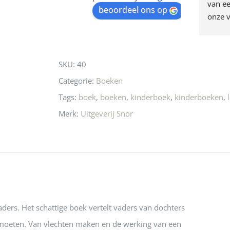
egen! Ze verkopen 
klippen  laten lopen? Waar 
van ee
waitlist
beoordeel ons op
ke en unieke 
moeten nu de design 
onze v
for
n! Echt de moeite 
liefhebbers nu heen? Bijna 
servic
this
 even langs te 
niets meer in 
t personeel was 
Utrecht…..Waardeloos…..
product
SKU:
40
 aardig en gezellig 
Categorie:
Boeken
Tags:
boek
,
boeken
,
kinderboek
,
kinderboeken
,
Merk:
Uitgeverij Snor
ders. Het schattige boek vertelt vaders van dochters
 moeten. Van vlechten maken en de werking van een