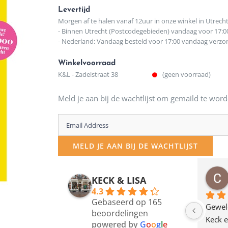
Levertijd
Morgen af te halen vanaf 12uur in onze winkel in Utrech
- Binnen Utrecht (Postcodegebieden) vandaag voor 17:0
- Nederland: Vandaag besteld voor 17:00 vandaag verz
Winkelvoorraad
K&L - Zadelstraat 38
(geen voorraad)
Meld je aan bij de wachtlijst om gemaild te word
Enter
your
MELD JE AAN BIJ DE WACHTLIJST
email
address
osawillemijn
Bauke van Russen Groen
KECK & LISA
 maanden geleden
12 maanden geleden
to
4.3
Gebaseerd op 165
join
en dagje in Utrecht 
Waarom in hemelsnaam 
Gewel
beoordelingen
am deze leuke 
de woonwinkel op de 
Keck e
the
powered by
G
o
o
g
l
e