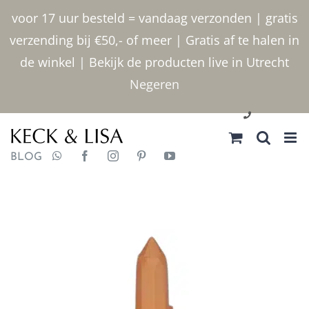
Ga
voor 17 uur besteld = vandaag verzonden | gratis
naar
verzending bij €50,- of meer | Gratis af te halen in
inhoud
de winkel | Bekijk de producten live in Utrecht
Negeren
030 2400000
BLOG