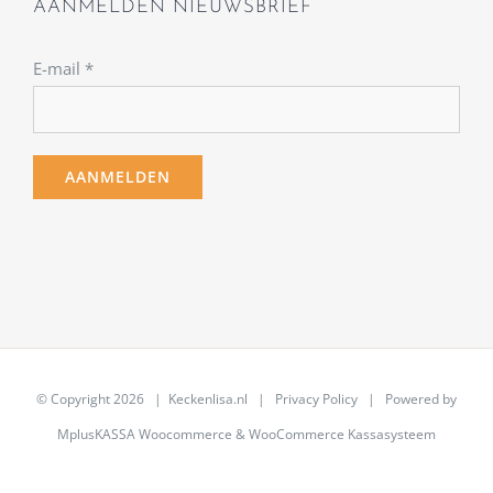
AANMELDEN NIEUWSBRIEF
E-mail
*
© Copyright
2026 | Keckenlisa.nl |
Privacy Policy
| Powered by
MplusKASSA Woocommerce
&
WooCommerce Kassasysteem