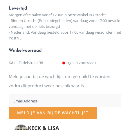
Levertijd
Morgen af te halen vanaf 12uur in onze winkel in Utrecht
- Binnen Utrecht (Postcodegebieden) vandaag voor 17:00 besteld
vandaag met de fiets bezorgd
- Nederland: Vandaag besteld voor 17:00 vandaag verzonden met
PostNL
Winkelvoorraad
K&L - Zadelstraat 38
(geen voorraad)
Meld je aan bij de wachtlijst om gemaild te worden
zodra dit product weer beschikbaar is.
Enter
your
MELD JE AAN BIJ DE WACHTLIJST
email
address
KECK & LISA