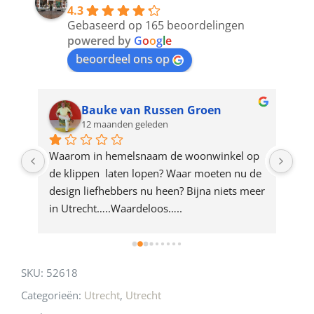
4.3
to
Gebaseerd op 165 beoordelingen
join
powered by
G
o
o
g
l
e
beoordeel ons op
the
waitlist
for
Bauke van Russen Groen
12 maanden geleden
this
product
ze 
Waarom in hemelsnaam de woonwinkel op 
Gew
e 
de klippen  laten lopen? Waar moeten nu de 
mak
rd 
design liefhebbers nu heen? Bijna niets meer 
vri
 
in Utrecht…..Waardeloos…..
SKU:
52618
Categorieën:
Utrecht
,
Utrecht