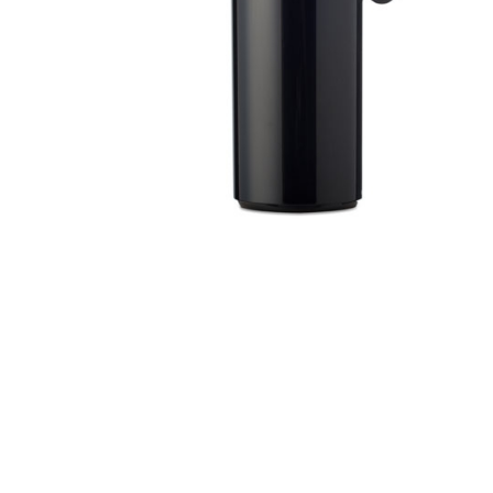
r
4
Ik was e
en ik kw
winkel t
hele leu
producte