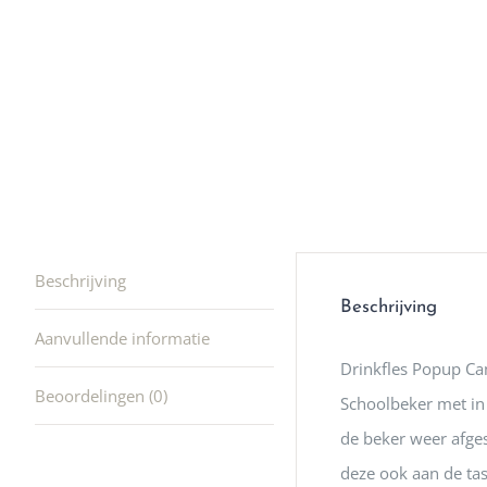
waard om
gaan! He
ook heel
🩷
Beschrijving
Beschrijving
Aanvullende informatie
Drinkfles Popup C
Beoordelingen (0)
Schoolbeker met in 
de beker weer afge
deze ook aan de ta