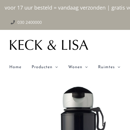
Ga
voor 17 uur besteld = vandaag verzonden | gratis ve
naar
030 2400000
inhoud
Home
Producten
Wonen
Ruimtes