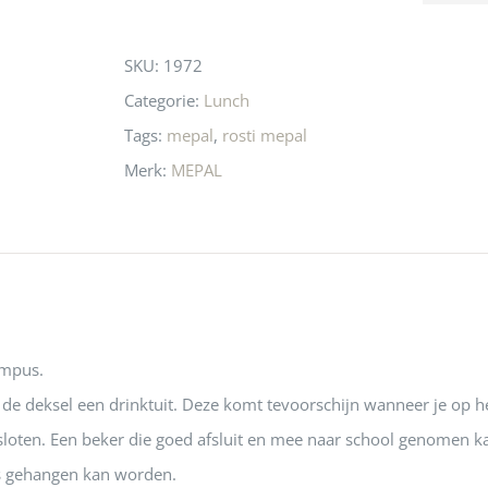
this
 even langs te 
niets meer in 
t personeel was 
Utrecht…..Waardeloos…..
product
SKU:
1972
 aardig en gezellig 
Categorie:
Lunch
Tags:
mepal
,
rosti mepal
Merk:
MEPAL
ampus.
de deksel een drinktuit. Deze komt tevoorschijn wanneer je op het
sloten. Een beker die goed afsluit en mee naar school genomen k
s gehangen kan worden.