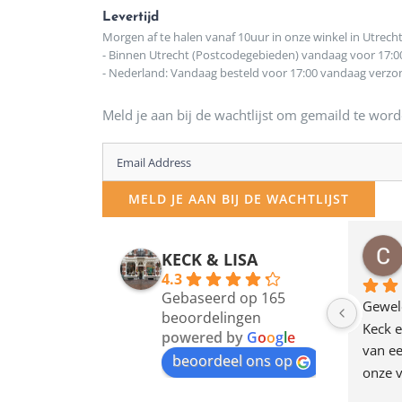
Levertijd
Morgen af te halen vanaf 10uur in onze winkel in Utrech
- Binnen Utrecht (Postcodegebieden) vandaag voor 17:0
- Nederland: Vandaag besteld voor 17:00 vandaag verz
Meld je aan bij de wachtlijst om gemaild te word
Enter
your
MELD JE AAN BIJ DE WACHTLIJST
email
address
osawillemijn
Bauke van Russen Groen
KECK & LISA
 maanden geleden
12 maanden geleden
to
4.3
Gebaseerd op 165
join
en dagje in Utrecht 
Waarom in hemelsnaam 
Gewel
beoordelingen
am deze leuke 
de woonwinkel op de 
Keck e
the
powered by
G
o
o
g
l
e
egen! Ze verkopen 
klippen  laten lopen? Waar 
van ee
waitlist
beoordeel ons op
ke en unieke 
moeten nu de design 
onze v
for
n! Echt de moeite 
liefhebbers nu heen? Bijna 
servic