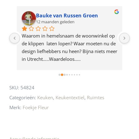
waitlist
for
Bauke van Russen Groen
12 maanden geleden
this
product
ze 
Waarom in hemelsnaam de woonwinkel op 
Gew
e 
de klippen  laten lopen? Waar moeten nu de 
mak
rd 
design liefhebbers nu heen? Bijna niets meer 
vri
 
in Utrecht…..Waardeloos…..
SKU:
54824
Categorieën:
Keuken
,
Keukentextiel
,
Ruimtes
Merk:
Foekje Fleur