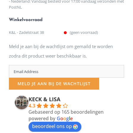
- Nederland: Vandaag besteld voor 17:00 vandaag verzonden met
PostNL
Winkelvoorraad
K&L - Zadelstraat 38
(geen voorraad)
Meld je aan bij de wachtlijst om gemaild te worden
zodra dit product weer beschikbaar is.
Enter
your
MELD JE AAN BIJ DE WACHTLIJST
email
address
KECK & LISA
4.3
to
Gebaseerd op 165 beoordelingen
join
powered by
G
o
o
g
l
e
beoordeel ons op
the