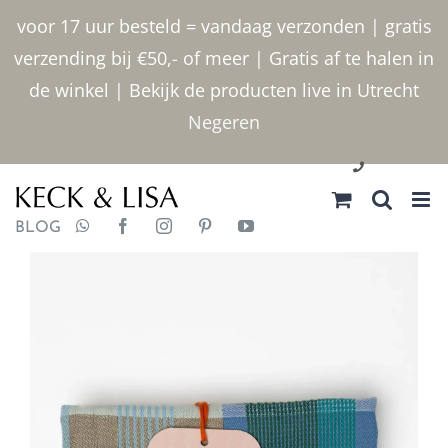
Ga
voor 17 uur besteld = vandaag verzonden | gratis
naar
verzending bij €50,- of meer | Gratis af te halen in
inhoud
de winkel | Bekijk de producten live in Utrecht
Negeren
030 2400000
BLOG