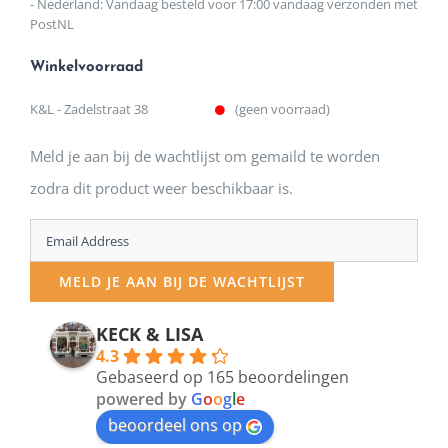
- Nederland: Vandaag besteld voor 17:00 vandaag verzonden met
PostNL
Winkelvoorraad
K&L - Zadelstraat 38
(geen voorraad)
Meld je aan bij de wachtlijst om gemaild te worden
zodra dit product weer beschikbaar is.
Enter
your
MELD JE AAN BIJ DE WACHTLIJST
email
address
KECK & LISA
4.3
to
Gebaseerd op 165 beoordelingen
join
powered by
G
o
o
g
l
e
beoordeel ons op
the