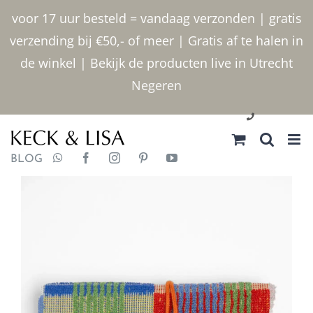
Ga
voor 17 uur besteld = vandaag verzonden | gratis
naar
verzending bij €50,- of meer | Gratis af te halen in
inhoud
de winkel | Bekijk de producten live in Utrecht
Negeren
030 2400000
BLOG