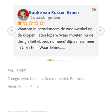
waitlist
for
Bauke van Russen Groen
12 maanden geleden
this
product
ze 
Waarom in hemelsnaam de woonwinkel op 
Gew
e 
de klippen  laten lopen? Waar moeten nu de 
mak
rd 
design liefhebbers nu heen? Bijna niets meer 
vri
 
in Utrecht…..Waardeloos…..
SKU:
54332
Categorieën:
Keuken
,
Keukentextiel
,
Ruimtes
Merk:
Foekje Fleur