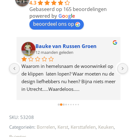
4.3
to
Gebaseerd op 165 beoordelingen
join
powered by
G
o
o
g
l
e
beoordeel ons op
the
waitlist
for
Bauke van Russen Groen
12 maanden geleden
this
product
ze 
Waarom in hemelsnaam de woonwinkel op 
Gew
e 
de klippen  laten lopen? Waar moeten nu de 
mak
rd 
design liefhebbers nu heen? Bijna niets meer 
vri
 
in Utrecht…..Waardeloos…..
SKU:
53208
Categorieën:
Borrelen
,
Kerst
,
Kersttafelen
,
Keuken
,
Ruimtes