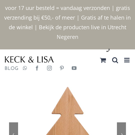
Ga
voor 17 uur besteld = vandaag verzonden | gratis
naar
verzending bij €50,- of meer | Gratis af te halen in
inhoud
de winkel | Bekijk de producten live in Utrecht
Negeren
030 2400000
BLOG