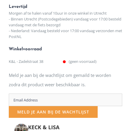
Levertijd
Morgen af te halen vanaf 10uur in onze winkel in Utrecht
- Binnen Utrecht (Postcodegebieden) vandaag voor 17:00 besteld
vandaag met de fiets bezorgd
- Nederland: Vandaag besteld voor 17:00 vandaag verzonden met
PostNL
Winkelvoorraad
K&L - Zadelstraat 38
(geen voorraad)
Meld je aan bij de wachtlijst om gemaild te worden
zodra dit product weer beschikbaar is.
Enter
your
MELD JE AAN BIJ DE WACHTLIJST
email
address
KECK & LISA