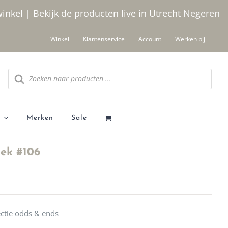
winkel | Bekijk de producten live in Utrecht
Negeren
Winkel
Klantenservice
Account
Werken bij
Producten
zoeken
Merken
Sale
oek #106
lectie odds & ends