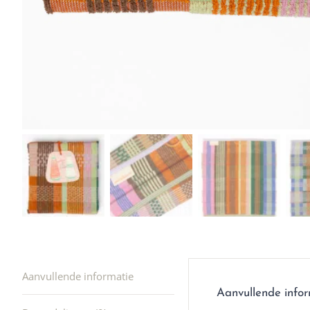
winkel t
hele leu
producte
waard om
gaan! He
ook heel
🩷
Aanvullende informatie
Aanvullende info