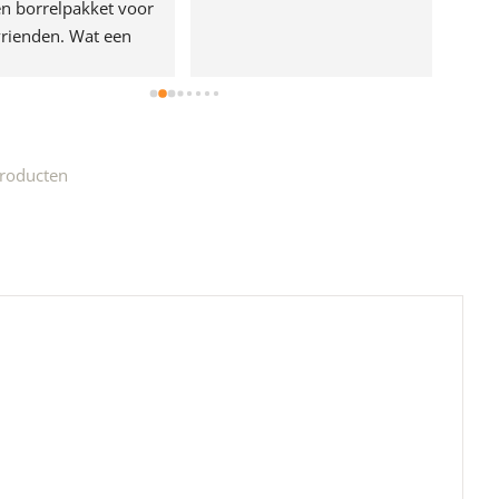
n borrelpakket voor 
rienden. Wat een 
e!
roducten