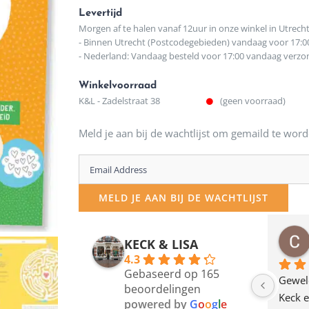
Levertijd
Morgen af te halen vanaf 12uur in onze winkel in Utrech
- Binnen Utrecht (Postcodegebieden) vandaag voor 17:0
- Nederland: Vandaag besteld voor 17:00 vandaag verz
Winkelvoorraad
K&L - Zadelstraat 38
(geen voorraad)
Meld je aan bij de wachtlijst om gemaild te word
Enter
your
MELD JE AAN BIJ DE WACHTLIJST
email
address
osawillemijn
Bauke van Russen Groen
KECK & LISA
 maanden geleden
12 maanden geleden
to
4.3
Gebaseerd op 165
join
en dagje in Utrecht 
Waarom in hemelsnaam 
Gewel
beoordelingen
am deze leuke 
de woonwinkel op de 
Keck e
the
powered by
G
o
o
g
l
e