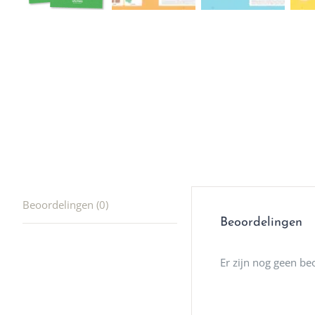
winkel t
hele leu
producte
waard om
gaan! He
ook heel
🩷
Beoordelingen (0)
Beoordelingen
Er zijn nog geen be