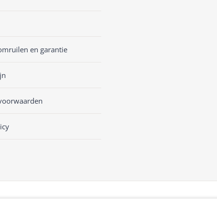
omruilen en garantie
jn
voorwaarden
icy
sKASSA Woocommerce
&
WooCommerce Kassasysteem