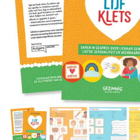
r
4
Ik was e
en ik kw