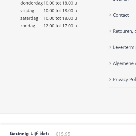
donderdag
10.00 tot 18.00 u
vrijdag
10.00 tot 18.00 u
Contact
zaterdag
10.00 tot 18.00 u
zondag
12.00 tot 17.00 u
Retouren, 
Levertermi
Algemene 
Privacy Pol
© Copyright
2026 | Keckenlisa.nl |
Privacy Policy
| Powered by
Mplu
€
15,95
Gezinnig Lijf klets