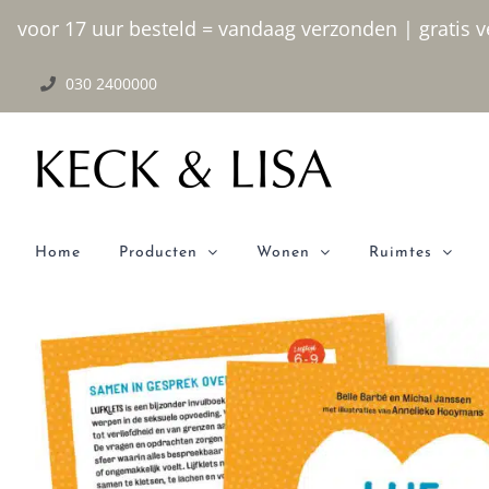
Ga
voor 17 uur besteld = vandaag verzonden | gratis ve
naar
030 2400000
inhoud
Home
Producten
Wonen
Ruimtes