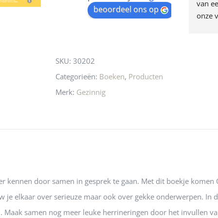
egen! Ze verkopen 
klippen  laten lopen? Waar 
van ee
waitlist
beoordeel ons op
ke en unieke 
moeten nu de design 
onze v
for
n! Echt de moeite 
liefhebbers nu heen? Bijna 
servic
this
 even langs te 
niets meer in 
t personeel was 
Utrecht…..Waardeloos…..
product
SKU:
30202
 aardig en gezellig 
Categorieën:
Boeken
,
Producten
Merk:
Gezinnig
ter kennen door samen in gesprek te gaan. Met dit boekje komen
w je elkaar over serieuze maar ook over gekke onderwerpen. In dit
. Maak samen nog meer leuke herrineringen door het invullen van