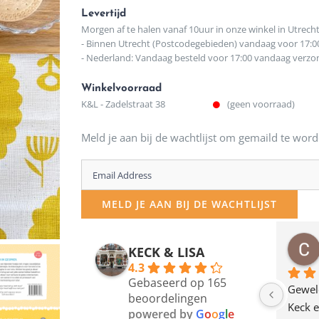
Levertijd
Morgen af te halen vanaf 10uur in onze winkel in Utrech
- Binnen Utrecht (Postcodegebieden) vandaag voor 17:0
- Nederland: Vandaag besteld voor 17:00 vandaag verz
Winkelvoorraad
K&L - Zadelstraat 38
(geen voorraad)
Meld je aan bij de wachtlijst om gemaild te word
Enter
your
MELD JE AAN BIJ DE WACHTLIJST
email
address
osawillemijn
Bauke van Russen Groen
KECK & LISA
 maanden geleden
12 maanden geleden
to
4.3
Gebaseerd op 165
join
en dagje in Utrecht 
Waarom in hemelsnaam 
Gewel
beoordelingen
am deze leuke 
de woonwinkel op de 
Keck e
the
powered by
G
o
o
g
l
e