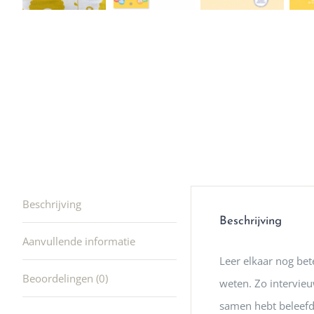
winkel t
hele leu
producte
waard om
gaan! He
ook heel
🩷
Beschrijving
Beschrijving
Aanvullende informatie
Leer elkaar nog be
Beoordelingen (0)
weten. Zo intervieu
samen hebt beleefd