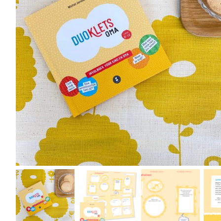
r
4
Ik was e
en ik kw