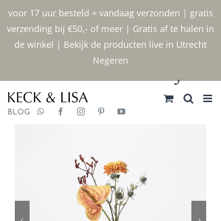
Ga
voor 17 uur besteld = vandaag verzonden | gratis
naar
verzending bij €50,- of meer | Gratis af te halen in
inhoud
de winkel | Bekijk de producten live in Utrecht
Negeren
030 2400000
BLOG