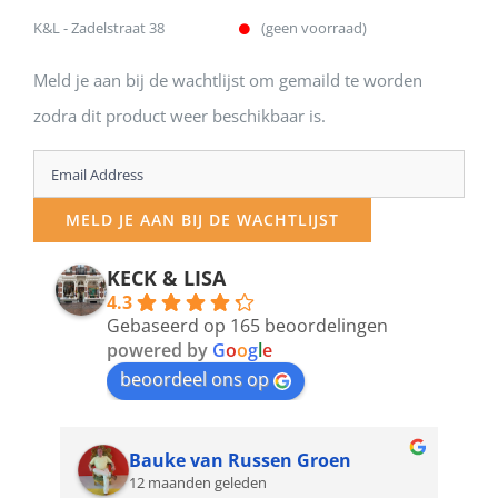
K&L - Zadelstraat 38
(geen voorraad)
Meld je aan bij de wachtlijst om gemaild te worden
zodra dit product weer beschikbaar is.
Enter
your
MELD JE AAN BIJ DE WACHTLIJST
email
address
KECK & LISA
4.3
to
Gebaseerd op 165 beoordelingen
join
powered by
G
o
o
g
l
e
beoordeel ons op
the
waitlist
for
Bauke van Russen Groen
12 maanden geleden
this