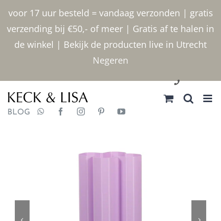
Ga
voor 17 uur besteld = vandaag verzonden | gratis
naar
verzending bij €50,- of meer | Gratis af te halen in
inhoud
de winkel | Bekijk de producten live in Utrecht
Negeren
030 2400000
BLOG