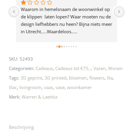
product
ze 
Waarom in hemelsnaam de woonwinkel op 
Gew
e 
de klippen  laten lopen? Waar moeten nu de 
mak
rd 
design liefhebbers nu heen? Bijna niets meer 
vri
 
in Utrecht…..Waardeloos…..
SKU:
52493
Categorieën:
Cadeaus
,
Cadeaus tot €75,-
,
Vazen
,
Wonen
Tags:
3D geprint
,
3D printed
,
bloemen
,
flowers
,
lila
,
lilac
,
livingroom
,
vaas
,
vase
,
woonkamer
Merk:
Warren & Laetitia
Beschrijving