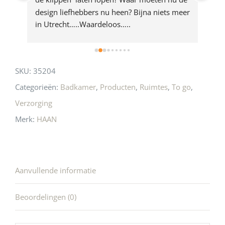
rd 
design liefhebbers nu heen? Bijna niets meer 
vri
 
in Utrecht…..Waardeloos…..
SKU:
35204
Categorieën:
Badkamer
,
Producten
,
Ruimtes
,
To go
,
Verzorging
Merk:
HAAN
Aanvullende informatie
Beoordelingen (0)