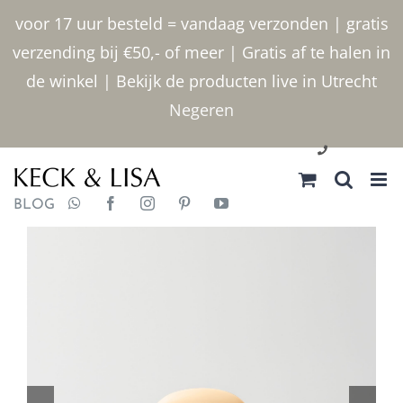
Ga
voor 17 uur besteld = vandaag verzonden | gratis
naar
verzending bij €50,- of meer | Gratis af te halen in
inhoud
de winkel | Bekijk de producten live in Utrecht
Negeren
030 2400000
BLOG