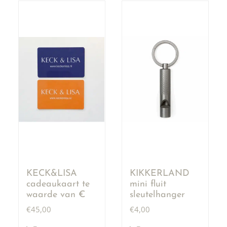
KECK&LISA
KIKKERLAND
cadeaukaart te
mini fluit
waarde van €
sleutelhanger
50,00
€
45,00
€
4,00