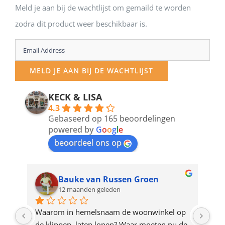
Meld je aan bij de wachtlijst om gemaild te worden
zodra dit product weer beschikbaar is.
Enter
your
MELD JE AAN BIJ DE WACHTLIJST
email
address
KECK & LISA
4.3
to
Gebaseerd op 165 beoordelingen
join
powered by
G
o
o
g
l
e
beoordeel ons op
the
waitlist
for
Bauke van Russen Groen
12 maanden geleden
this
product
ze 
Waarom in hemelsnaam de woonwinkel op 
Gew
e 
de klippen  laten lopen? Waar moeten nu de 
mak