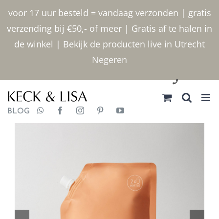
Ga
voor 17 uur besteld = vandaag verzonden | gratis
naar
verzending bij €50,- of meer | Gratis af te halen in
inhoud
de winkel | Bekijk de producten live in Utrecht
Negeren
030 2400000
BLOG