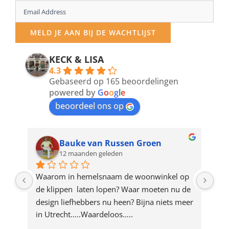
Enter
your
MELD JE AAN BIJ DE WACHTLIJST
email
address
KECK & LISA
4.3
to
Gebaseerd op 165 beoordelingen
join
powered by
G
o
o
g
l
e
beoordeel ons op
the
waitlist
for
Bauke van Russen Groen
12 maanden geleden
this
product
ze 
Waarom in hemelsnaam de woonwinkel op 
Gew
e 
de klippen  laten lopen? Waar moeten nu de 
mak
rd 
design liefhebbers nu heen? Bijna niets meer 
vri
 
in Utrecht…..Waardeloos…..