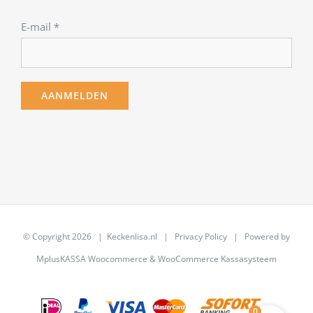
E-mail
*
© Copyright
2026 | Keckenlisa.nl |
Privacy Policy
| Powered by
MplusKASSA Woocommerce
&
WooCommerce Kassasysteem
0