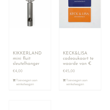
KIKKERLAND
KECK&LISA
mini fluit
cadeaukaart te
sleutelhanger
waarde van €
50,00
€
4,00
€
45,00
Toevoegen aan
Toevoegen aan
winkelwagen
winkelwagen