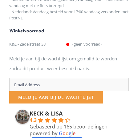
vandaag met de fiets bezorgd
- Nederland: Vandaag besteld voor 17:00 vandaag verzonden met
PostNL
Winkelvoorraad
K&L - Zadelstraat 38
(geen voorraad)
Meld je aan bij de wachtlijst om gemaild te worden
zodra dit product weer beschikbaar is.
Enter
your
MELD JE AAN BIJ DE WACHTLIJST
email
address
KECK & LISA
4.3
to
Gebaseerd op 165 beoordelingen
join
powered by
G
o
o
g
l
e