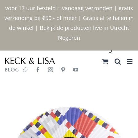
Ga
voor 17 uur besteld = vandaag verzonden | gratis
naar
verzending bij €50,- of meer | Gratis af te halen in
inhoud
de winkel | Bekijk de producten live in Utrecht
Negeren
030 2400000
BLOG