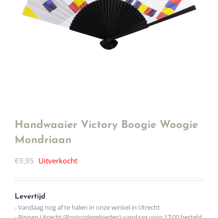
Handwaaier Victory Boogie Woogie
Mondriaan
€
9,95
Uitverkocht
Levertijd
- Vandaag nog af te halen in onze winkel in Utrecht
- Binnen Utrecht (Postcodegebieden) vandaag voor 17:00 besteld