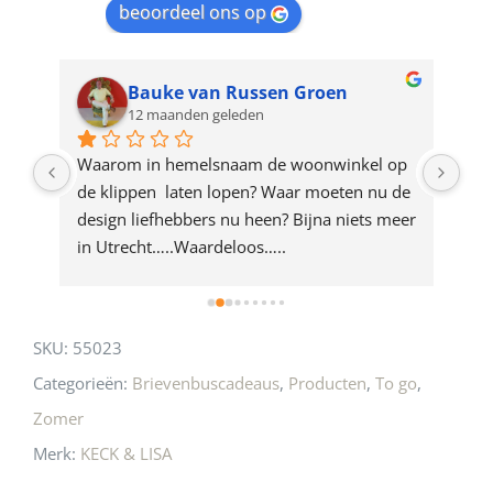
beoordeel ons op
the
waitlist
for
Bauke van Russen Groen
12 maanden geleden
this
product
ze 
Waarom in hemelsnaam de woonwinkel op 
Gew
e 
de klippen  laten lopen? Waar moeten nu de 
mak
rd 
design liefhebbers nu heen? Bijna niets meer 
vri
 
in Utrecht…..Waardeloos…..
SKU:
55023
Categorieën:
Brievenbuscadeaus
,
Producten
,
To go
,
Zomer
Merk:
KECK & LISA