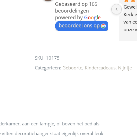
Gebaseerd op 165
join
en dagje in Utrecht 
Waarom in hemelsnaam 
Gewel
beoordelingen
am deze leuke 
de woonwinkel op de 
Keck e
the
powered by
G
o
o
g
l
e
egen! Ze verkopen 
klippen  laten lopen? Waar 
van ee
waitlist
beoordeel ons op
ke en unieke 
moeten nu de design 
onze v
for
n! Echt de moeite 
liefhebbers nu heen? Bijna 
servic
this
 even langs te 
niets meer in 
t personeel was 
Utrecht…..Waardeloos…..
product
SKU:
10175
 aardig en gezellig 
Categorieën:
Geboorte
,
Kindercadeaus
,
Nijntje
derkamer, aan een lampje, of boven het bed als
e vilten decoratiehanger staat eigenlijk overal leuk.