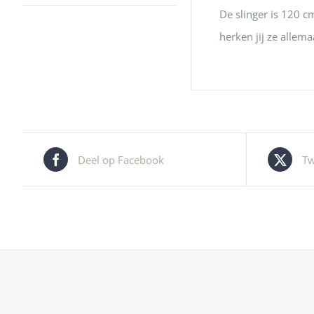
De slinger is 120 cm
herken jij ze allema
Deel op Facebook
Tw