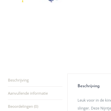
Ik was e
en ik kw
winkel t
hele leu
producte
waard om
gaan! He
ook heel
🩷
Beschrijving
Beschrijving
Aanvullende informatie
Leuk voor in de kin
Beoordelingen (0)
slinger. Deze Nijntj