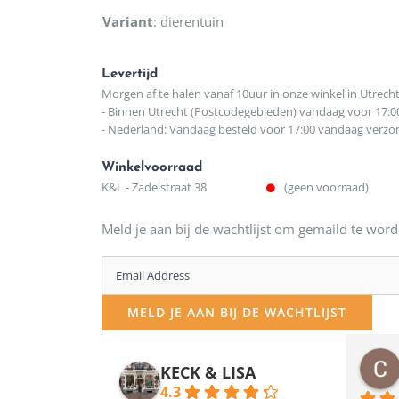
Variant
:
dierentuin
Levertijd
Morgen af te halen vanaf 10uur in onze winkel in Utrech
- Binnen Utrecht (Postcodegebieden) vandaag voor 17:0
- Nederland: Vandaag besteld voor 17:00 vandaag verz
Winkelvoorraad
K&L - Zadelstraat 38
(geen voorraad)
Meld je aan bij de wachtlijst om gemaild te word
Enter
your
MELD JE AAN BIJ DE WACHTLIJST
email
address
osawillemijn
Bauke van Russen Groen
KECK & LISA
 maanden geleden
12 maanden geleden
to
4.3