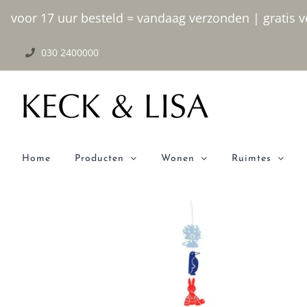
Ga
voor 17 uur besteld = vandaag verzonden | gratis ve
naar
030 2400000
inhoud
Home
Producten
Wonen
Ruimtes