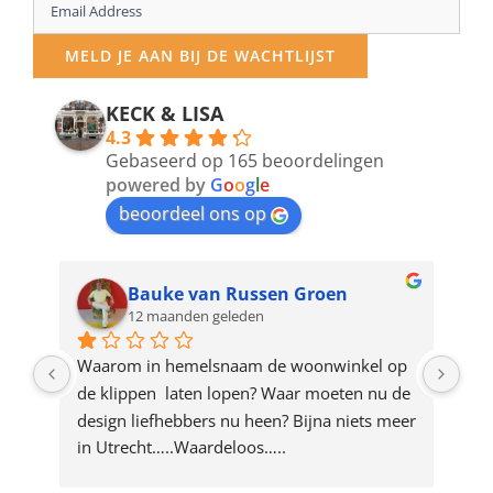
Enter
your
MELD JE AAN BIJ DE WACHTLIJST
email
address
KECK & LISA
4.3
to
Gebaseerd op 165 beoordelingen
join
powered by
G
o
o
g
l
e
beoordeel ons op
the
waitlist
for
Bauke van Russen Groen
12 maanden geleden
this
product
ze 
Waarom in hemelsnaam de woonwinkel op 
Gew
e 
de klippen  laten lopen? Waar moeten nu de 
mak
rd 
design liefhebbers nu heen? Bijna niets meer 
vri
 
in Utrecht…..Waardeloos…..