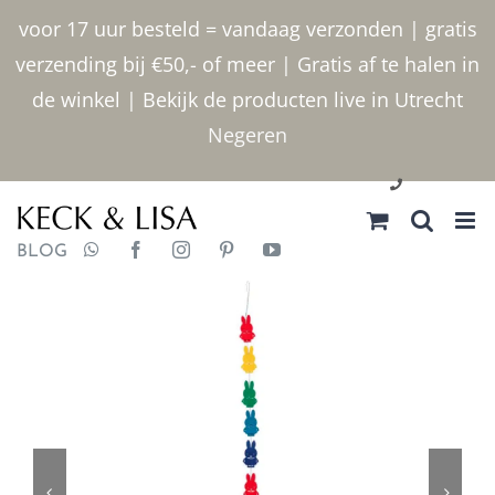
Ga
voor 17 uur besteld = vandaag verzonden | gratis
naar
verzending bij €50,- of meer | Gratis af te halen in
inhoud
de winkel | Bekijk de producten live in Utrecht
Negeren
030 2400000
BLOG