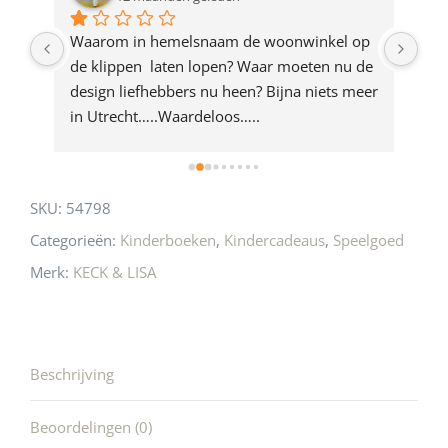
this
product
ze 
Waarom in hemelsnaam de woonwinkel op 
Gew
e 
de klippen  laten lopen? Waar moeten nu de 
mak
rd 
design liefhebbers nu heen? Bijna niets meer 
vri
 
in Utrecht…..Waardeloos…..
SKU:
54798
Categorieën:
Kinderboeken
,
Kindercadeaus
,
Speelgoed
Merk:
KECK & LISA
Beschrijving
Beoordelingen (0)