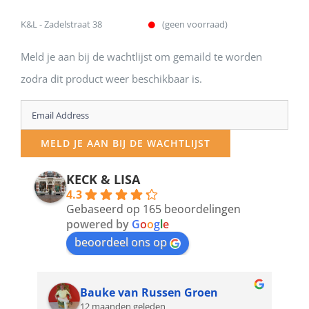
K&L - Zadelstraat 38
(geen voorraad)
Meld je aan bij de wachtlijst om gemaild te worden
zodra dit product weer beschikbaar is.
Enter
your
MELD JE AAN BIJ DE WACHTLIJST
email
address
KECK & LISA
4.3
to
Gebaseerd op 165 beoordelingen
join
powered by
G
o
o
g
l
e
beoordeel ons op
the
waitlist
for
Bauke van Russen Groen
12 maanden geleden