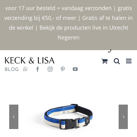
Ga
voor 17 uur besteld = vandaag verzonden | gratis
naar
verzending bij €50,- of meer | Gratis af te halen in
inhoud
de winkel | Bekijk de producten live in Utrecht
Negeren
030 2400000
BLOG