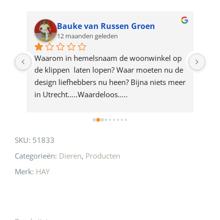
waitlist
for
Bauke van Russen Groen
12 maanden geleden
this
product
ze 
Waarom in hemelsnaam de woonwinkel op 
Gew
e 
de klippen  laten lopen? Waar moeten nu de 
mak
rd 
design liefhebbers nu heen? Bijna niets meer 
vri
 
in Utrecht…..Waardeloos…..
SKU:
51833
Categorieën:
Dieren
,
Producten
Merk:
HAY