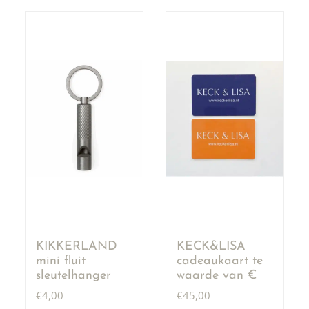
KIKKERLAND
KECK&LISA
mini fluit
cadeaukaart te
sleutelhanger
waarde van €
50,00
€
4,00
€
45,00