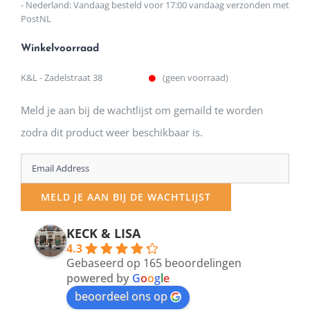
- Nederland: Vandaag besteld voor 17:00 vandaag verzonden met
PostNL
Winkelvoorraad
K&L - Zadelstraat 38
(geen voorraad)
Meld je aan bij de wachtlijst om gemaild te worden
zodra dit product weer beschikbaar is.
Enter
your
MELD JE AAN BIJ DE WACHTLIJST
email
address
KECK & LISA
4.3
to
Gebaseerd op 165 beoordelingen
join
powered by
G
o
o
g
l
e
beoordeel ons op
the