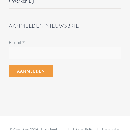
Werken Bij
AANMELDEN NIEUWSBRIEF
E-mail
*
© Copyright
2026 | Keckenlisa.nl |
Privacy Policy
| Powered by