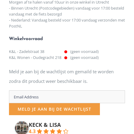
Morgen af te halen vanaf 10uur in onze winkel in Utrecht
- Binnen Utrecht (Postcodegebieden) vandaag voor 17:00 besteld
vandaag met de fiets bezorgd
- Nederland: Vandaag besteld voor 17:00 vandaag verzonden met
PostNL
Winkelvoorraad
K&L - Zadelstraat 38
(geen voorraad)
K&L Wonen - Oudegracht 218
(geen voorraad)
Meld je aan bij de wachtlijst om gemaild te worden
zodra dit product weer beschikbaar is.
Enter
your
MELD JE AAN BIJ DE WACHTLIJST
email
address
KECK & LISA
4.3
to