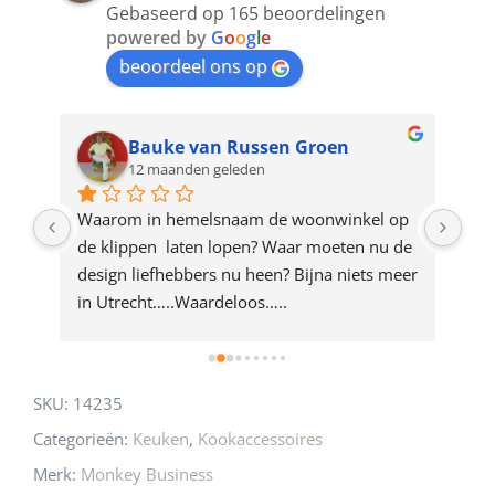
Gebaseerd op 165 beoordelingen
join
powered by
G
o
o
g
l
e
beoordeel ons op
the
waitlist
for
Bauke van Russen Groen
12 maanden geleden
this
product
ze 
Waarom in hemelsnaam de woonwinkel op 
Gew
e 
de klippen  laten lopen? Waar moeten nu de 
mak
rd 
design liefhebbers nu heen? Bijna niets meer 
vri
 
in Utrecht…..Waardeloos…..
SKU:
14235
Categorieën:
Keuken
,
Kookaccessoires
Merk:
Monkey Business