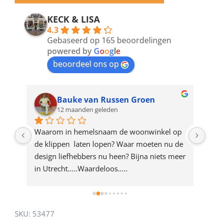
email
address
KECK & LISA
4.3
to
Gebaseerd op 165 beoordelingen
join
powered by
G
o
o
g
l
e
beoordeel ons op
the
waitlist
for
Bauke van Russen Groen
12 maanden geleden
this
product
ze 
Waarom in hemelsnaam de woonwinkel op 
Gew
e 
de klippen  laten lopen? Waar moeten nu de 
mak
rd 
design liefhebbers nu heen? Bijna niets meer 
vri
 
in Utrecht…..Waardeloos…..
SKU:
53477