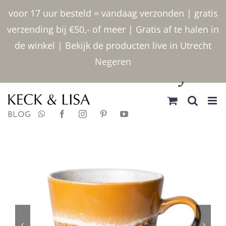
Ga
voor 17 uur besteld = vandaag verzonden | gratis
naar
verzending bij €50,- of meer | Gratis af te halen in
inhoud
de winkel | Bekijk de producten live in Utrecht
Negeren
030 2400000
BLOG