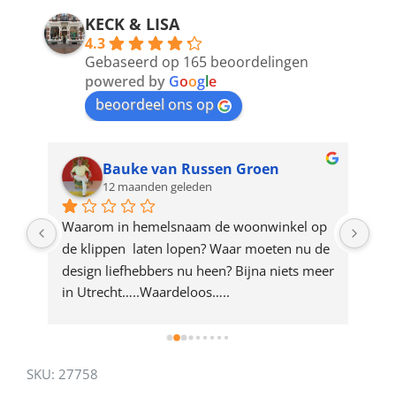
address
KECK & LISA
4.3
to
Gebaseerd op 165 beoordelingen
join
powered by
G
o
o
g
l
e
beoordeel ons op
the
waitlist
for
Bauke van Russen Groen
12 maanden geleden
this
product
ze 
Waarom in hemelsnaam de woonwinkel op 
Gew
e 
de klippen  laten lopen? Waar moeten nu de 
mak
rd 
design liefhebbers nu heen? Bijna niets meer 
vri
 
in Utrecht…..Waardeloos…..
SKU:
27758