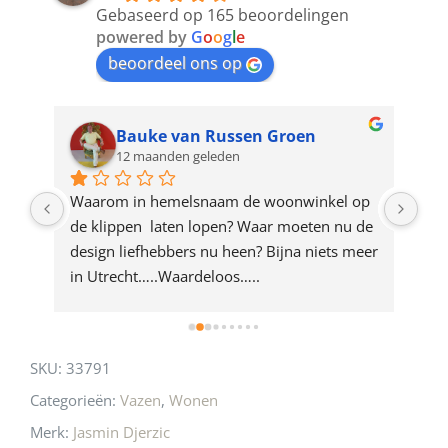
to
Gebaseerd op 165 beoordelingen
join
powered by
G
o
o
g
l
e
beoordeel ons op
the
waitlist
for
Bauke van Russen Groen
12 maanden geleden
this
product
ze 
Waarom in hemelsnaam de woonwinkel op 
Gew
e 
de klippen  laten lopen? Waar moeten nu de 
mak
rd 
design liefhebbers nu heen? Bijna niets meer 
vri
 
in Utrecht…..Waardeloos…..
SKU:
33791
Categorieën:
Vazen
,
Wonen
Merk:
Jasmin Djerzic