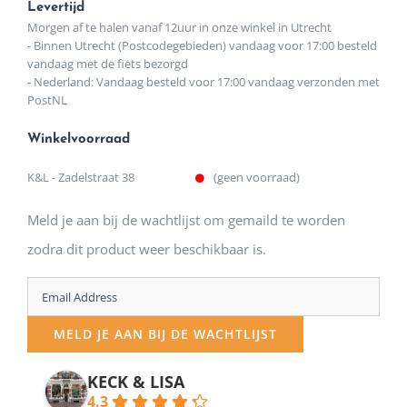
Levertijd
Morgen af te halen vanaf 12uur in onze winkel in Utrecht
- Binnen Utrecht (Postcodegebieden) vandaag voor 17:00 besteld
vandaag met de fiets bezorgd
- Nederland: Vandaag besteld voor 17:00 vandaag verzonden met
PostNL
Winkelvoorraad
K&L - Zadelstraat 38
(geen voorraad)
Meld je aan bij de wachtlijst om gemaild te worden
zodra dit product weer beschikbaar is.
Enter
your
MELD JE AAN BIJ DE WACHTLIJST
email
address
KECK & LISA
4.3