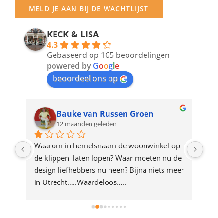
your
MELD JE AAN BIJ DE WACHTLIJST
email
address
KECK & LISA
4.3
to
Gebaseerd op 165 beoordelingen
join
powered by
G
o
o
g
l
e
beoordeel ons op
the
waitlist
for
Bauke van Russen Groen
12 maanden geleden
this
product
ze 
Waarom in hemelsnaam de woonwinkel op 
Gew
e 
de klippen  laten lopen? Waar moeten nu de 
mak
rd 
design liefhebbers nu heen? Bijna niets meer 
vri
 
in Utrecht…..Waardeloos…..