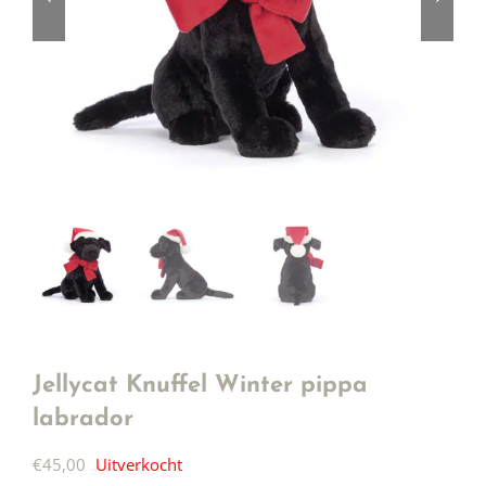
Jellycat Knuffel Winter pippa
labrador
€
45,00
Uitverkocht