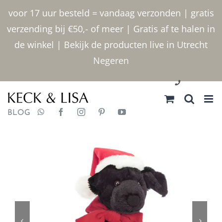
Ga
voor 17 uur besteld = vandaag verzonden | gratis
naar
verzending bij €50,- of meer | Gratis af te halen in
inhoud
de winkel | Bekijk de producten live in Utrecht
Negeren
030 2400000
BLOG