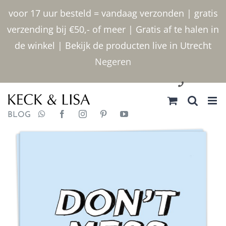
Ga
voor 17 uur besteld = vandaag verzonden | gratis
naar
verzending bij €50,- of meer | Gratis af te halen in
inhoud
de winkel | Bekijk de producten live in Utrecht
Negeren
030 2400000
BLOG