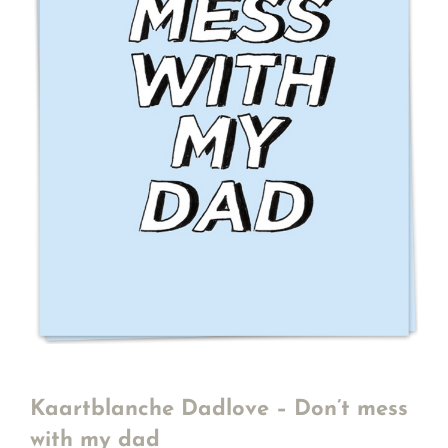
Kaartblanche Dadlove – Don’t mess
with my dad