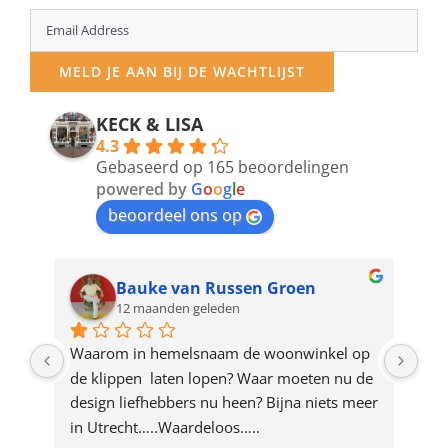
Enter
your
MELD JE AAN BIJ DE WACHTLIJST
email
address
KECK & LISA
4.3
to
Gebaseerd op 165 beoordelingen
join
powered by
G
o
o
g
l
e
beoordeel ons op
the
waitlist
for
Bauke van Russen Groen
12 maanden geleden
this
product
ze 
Waarom in hemelsnaam de woonwinkel op 
Gew
e 
de klippen  laten lopen? Waar moeten nu de 
mak
rd 
design liefhebbers nu heen? Bijna niets meer 
vri
 
in Utrecht…..Waardeloos…..