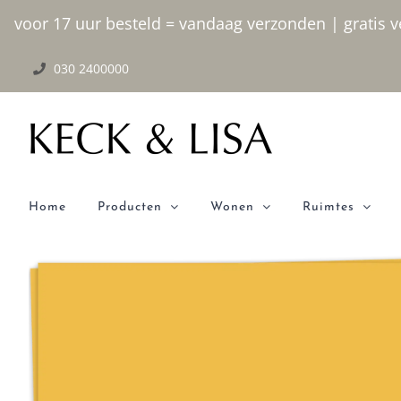
Ga
voor 17 uur besteld = vandaag verzonden | gratis ve
naar
030 2400000
inhoud
Home
Producten
Wonen
Ruimtes