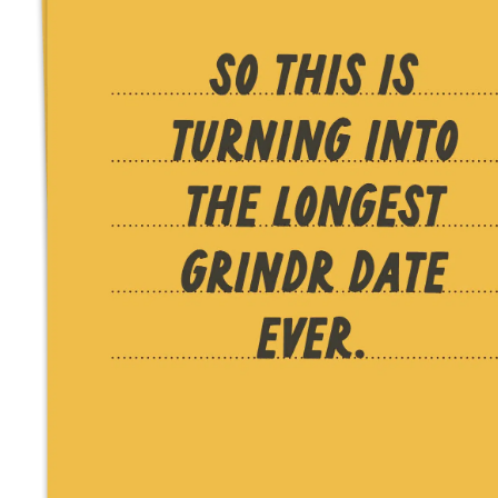
r
5
Ik was e
en ik kw