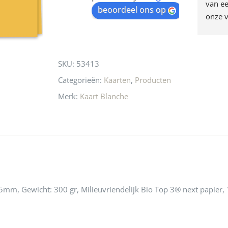
egen! Ze verkopen 
klippen  laten lopen? Waar 
van ee
waitlist
beoordeel ons op
ke en unieke 
moeten nu de design 
onze v
for
n! Echt de moeite 
liefhebbers nu heen? Bijna 
servic
this
 even langs te 
niets meer in 
t personeel was 
Utrecht…..Waardeloos…..
product
SKU:
53413
 aardig en gezellig 
Categorieën:
Kaarten
,
Producten
Merk:
Kaart Blanche
mm, Gewicht: 300 gr, Milieuvriendelijk Bio Top 3® next papier, 1