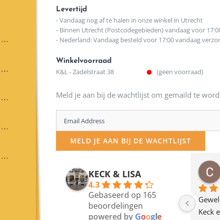
Levertijd
- Vandaag nog af te halen in onze winkel in Utrecht
- Binnen Utrecht (Postcodegebieden) vandaag voor 17:0
- Nederland: Vandaag besteld voor 17:00 vandaag verz
Winkelvoorraad
K&L - Zadelstraat 38
(geen voorraad)
Meld je aan bij de wachtlijst om gemaild te word
Enter
your
MELD JE AAN BIJ DE WACHTLIJST
email
address
osawillemijn
Bauke van Russen Groen
KECK & LISA
 maanden geleden
12 maanden geleden
to
4.3
Gebaseerd op 165
join
en dagje in Utrecht 
Waarom in hemelsnaam 
Gewel
beoordelingen
am deze leuke 
de woonwinkel op de 
Keck e
the
powered by
G
o
o
g
l
e