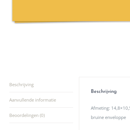
winkel t
hele leu
producte
waard om
gaan! He
ook heel
🩷
Beschrijving
Beschrijving
Aanvullende informatie
Afmeting: 14,8×10,5
Beoordelingen (0)
bruine enveloppe