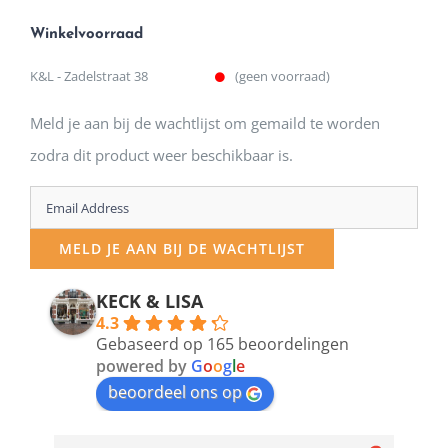
Winkelvoorraad
K&L - Zadelstraat 38
(geen voorraad)
Meld je aan bij de wachtlijst om gemaild te worden
zodra dit product weer beschikbaar is.
Enter
your
MELD JE AAN BIJ DE WACHTLIJST
email
address
KECK & LISA
4.3
to
Gebaseerd op 165 beoordelingen
join
powered by
G
o
o
g
l
e
beoordeel ons op
the
waitlist