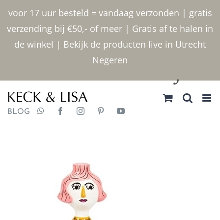
Ga
voor 17 uur besteld = vandaag verzonden | gratis
naar
verzending bij €50,- of meer | Gratis af te halen in
inhoud
de winkel | Bekijk de producten live in Utrecht
Negeren
030 2400000
BLOG