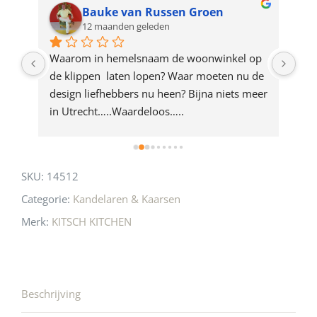
for
Bauke van Russen Groen
12 maanden geleden
this
product
ze 
Waarom in hemelsnaam de woonwinkel op 
Gew
e 
de klippen  laten lopen? Waar moeten nu de 
mak
rd 
design liefhebbers nu heen? Bijna niets meer 
vri
 
in Utrecht…..Waardeloos…..
SKU:
14512
Categorie:
Kandelaren & Kaarsen
Merk:
KITSCH KITCHEN
Beschrijving