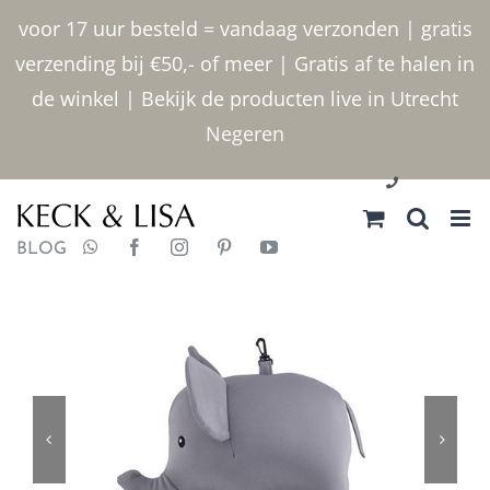
Ga
voor 17 uur besteld = vandaag verzonden | gratis
naar
verzending bij €50,- of meer | Gratis af te halen in
inhoud
de winkel | Bekijk de producten live in Utrecht
Negeren
030 2400000
BLOG