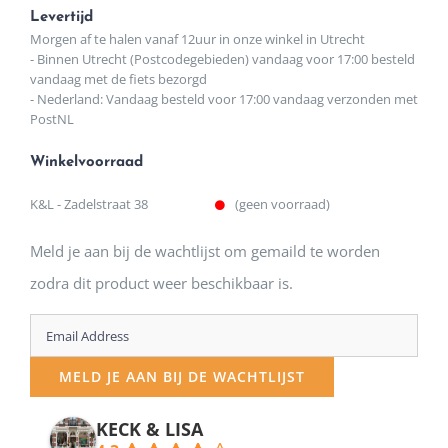
Levertijd
Morgen af te halen vanaf 12uur in onze winkel in Utrecht
- Binnen Utrecht (Postcodegebieden) vandaag voor 17:00 besteld
vandaag met de fiets bezorgd
- Nederland: Vandaag besteld voor 17:00 vandaag verzonden met
PostNL
Winkelvoorraad
K&L - Zadelstraat 38
(geen voorraad)
Meld je aan bij de wachtlijst om gemaild te worden
zodra dit product weer beschikbaar is.
Enter
your
MELD JE AAN BIJ DE WACHTLIJST
email
address
KECK & LISA