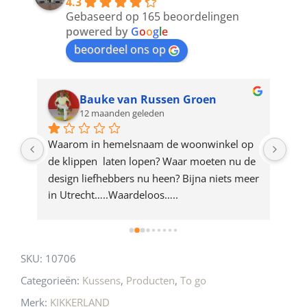
4.3
to
Gebaseerd op 165 beoordelingen
join
powered by
G
o
o
g
l
e
beoordeel ons op
the
waitlist
for
Bauke van Russen Groen
12 maanden geleden
this
product
ze 
Waarom in hemelsnaam de woonwinkel op 
Gew
e 
de klippen  laten lopen? Waar moeten nu de 
mak
rd 
design liefhebbers nu heen? Bijna niets meer 
vri
 
in Utrecht…..Waardeloos…..
SKU:
10706
Categorieën:
Kussens
,
Producten
,
To go
Merk:
KIKKERLAND