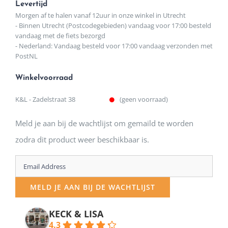
Levertijd
Morgen af te halen vanaf 12uur in onze winkel in Utrecht
- Binnen Utrecht (Postcodegebieden) vandaag voor 17:00 besteld
vandaag met de fiets bezorgd
- Nederland: Vandaag besteld voor 17:00 vandaag verzonden met
PostNL
Winkelvoorraad
K&L - Zadelstraat 38
(geen voorraad)
Meld je aan bij de wachtlijst om gemaild te worden
zodra dit product weer beschikbaar is.
Enter
your
MELD JE AAN BIJ DE WACHTLIJST
email
address
KECK & LISA
4.3