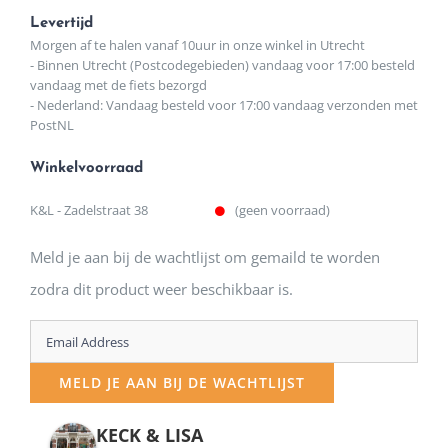
Levertijd
Morgen af te halen vanaf 10uur in onze winkel in Utrecht
- Binnen Utrecht (Postcodegebieden) vandaag voor 17:00 besteld
vandaag met de fiets bezorgd
- Nederland: Vandaag besteld voor 17:00 vandaag verzonden met
PostNL
Winkelvoorraad
K&L - Zadelstraat 38
(geen voorraad)
Meld je aan bij de wachtlijst om gemaild te worden
zodra dit product weer beschikbaar is.
Enter
your
MELD JE AAN BIJ DE WACHTLIJST
email
address
KECK & LISA