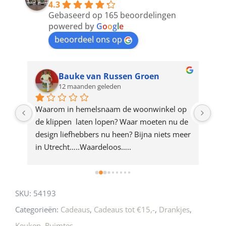
4.3
to
Gebaseerd op 165 beoordelingen
join
powered by
G
o
o
g
l
e
beoordeel ons op
the
waitlist
for
Bauke van Russen Groen
12 maanden geleden
this
product
ze 
Waarom in hemelsnaam de woonwinkel op 
Gew
e 
de klippen  laten lopen? Waar moeten nu de 
mak
rd 
design liefhebbers nu heen? Bijna niets meer 
vri
 
in Utrecht…..Waardeloos…..
SKU:
54193
Categorieën:
Cadeaus
,
Cadeaus tot €15,-
,
Drankjes
,
Keuken
,
Ruimtes