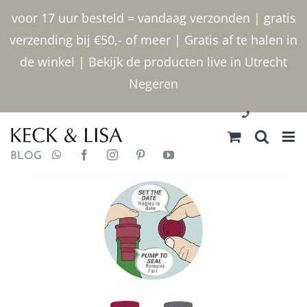
Ga
voor 17 uur besteld = vandaag verzonden | gratis
naar
verzending bij €50,- of meer | Gratis af te halen in
inhoud
de winkel | Bekijk de producten live in Utrecht
Negeren
030 2400000
BLOG