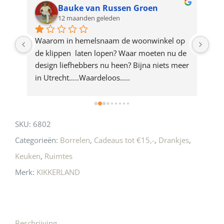
for
Bauke van Russen Groen
12 maanden geleden
this
product
ze 
Waarom in hemelsnaam de woonwinkel op 
Gew
e 
de klippen  laten lopen? Waar moeten nu de 
mak
rd 
design liefhebbers nu heen? Bijna niets meer 
vri
 
in Utrecht…..Waardeloos…..
SKU:
6802
Categorieën:
Borrelen
,
Cadeaus tot €15,-
,
Drankjes
,
Keuken
,
Ruimtes
Merk:
KIKKERLAND
Beschrijving