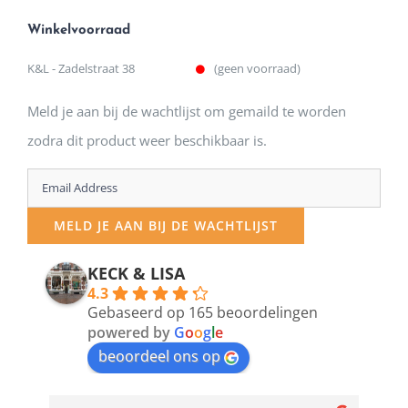
Winkelvoorraad
K&L - Zadelstraat 38
(geen voorraad)
Meld je aan bij de wachtlijst om gemaild te worden
zodra dit product weer beschikbaar is.
Enter
your
MELD JE AAN BIJ DE WACHTLIJST
email
address
KECK & LISA
4.3
to
Gebaseerd op 165 beoordelingen
join
powered by
G
o
o
g
l
e
beoordeel ons op
the
waitlist