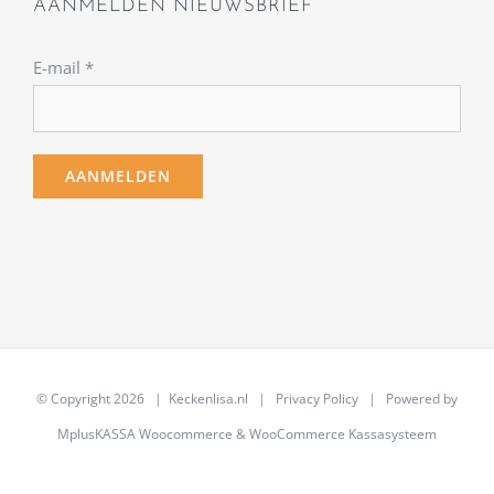
AANMELDEN NIEUWSBRIEF
E-mail
*
© Copyright
2026 | Keckenlisa.nl |
Privacy Policy
| Powered by
MplusKASSA Woocommerce
&
WooCommerce Kassasysteem