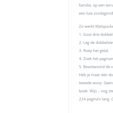
familie, op een ter
een luie zondagmid
Zo werkt Kletspocke
1. Gooi drie dobbel
2. Leg de dobbelste
3. Roep het getal.
4. Zoek het pagin
5. Beantwoord de vr
Heb je maar één do
tweede worp. Geen 
boek. Wijs – nog st
224 pagina’s lang. 