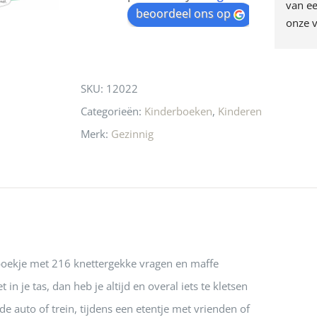
egen! Ze verkopen 
klippen  laten lopen? Waar 
van ee
waitlist
beoordeel ons op
ke en unieke 
moeten nu de design 
onze v
for
n! Echt de moeite 
liefhebbers nu heen? Bijna 
servic
this
 even langs te 
niets meer in 
t personeel was 
Utrecht…..Waardeloos…..
product
SKU:
12022
 aardig en gezellig 
Categorieën:
Kinderboeken
,
Kinderen
Merk:
Gezinnig
 boekje met 216 knettergekke vragen en maffe
 in je tas, dan heb je altijd en overal iets te kletsen
de auto of trein, tijdens een etentje met vrienden of