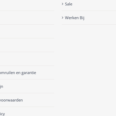
Sale
Werken Bij
omruilen en garantie
jn
voorwaarden
icy