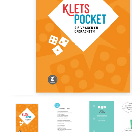
r
4
Ik was e
en ik kw