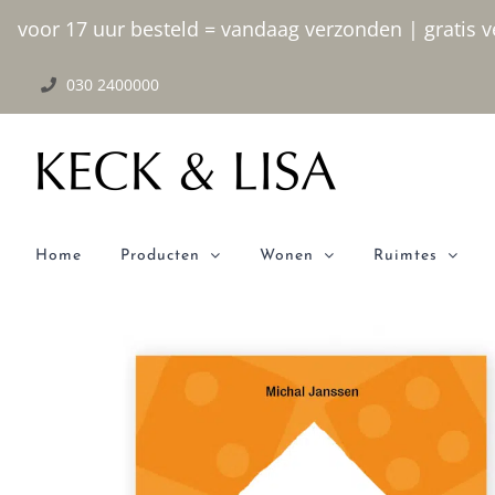
Ga
voor 17 uur besteld = vandaag verzonden | gratis ve
naar
030 2400000
inhoud
Home
Producten
Wonen
Ruimtes