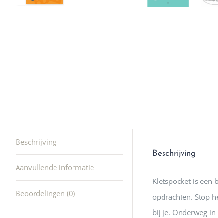
winkel t
hele leu
producte
waard om
gaan! He
ook heel
🩷
Beschrijving
Beschrijving
Aanvullende informatie
Kletspocket is een
Beoordelingen (0)
opdrachten. Stop het
bij je. Onderweg in 