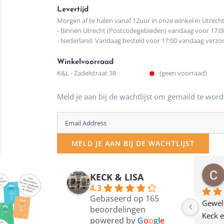
Levertijd
Morgen af te halen vanaf 12uur in onze winkel in Utrech
- Binnen Utrecht (Postcodegebieden) vandaag voor 17:0
- Nederland: Vandaag besteld voor 17:00 vandaag verz
Winkelvoorraad
K&L - Zadelstraat 38
(geen voorraad)
Meld je aan bij de wachtlijst om gemaild te word
Enter
your
MELD JE AAN BIJ DE WACHTLIJST
email
address
osawillemijn
Bauke van Russen Groen
KECK & LISA
 maanden geleden
12 maanden geleden
to
4.3
Gebaseerd op 165
join
en dagje in Utrecht 
Waarom in hemelsnaam 
Gewel
beoordelingen
am deze leuke 
de woonwinkel op de 
Keck e
the
powered by
G
o
o
g
l
e