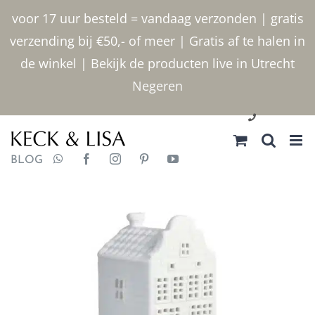
Ga
voor 17 uur besteld = vandaag verzonden | gratis
naar
verzending bij €50,- of meer | Gratis af te halen in
inhoud
de winkel | Bekijk de producten live in Utrecht
Negeren
030 2400000
BLOG