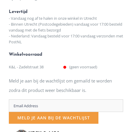
Levertijd
- Vandaag nog af te halen in onze winkel in Utrecht
- Binnen Utrecht (Postcodegebieden) vandaag voor 17:00 besteld
vandaag met de fiets bezorgd
- Nederland: Vandaag besteld voor 17:00 vandaag verzonden met
PostNL
Winkelvoorraad
K&L - Zadelstraat 38
(geen voorraad)
Meld je aan bij de wachtlijst om gemaild te worden
zodra dit product weer beschikbaar is.
Enter
your
MELD JE AAN BIJ DE WACHTLIJST
email