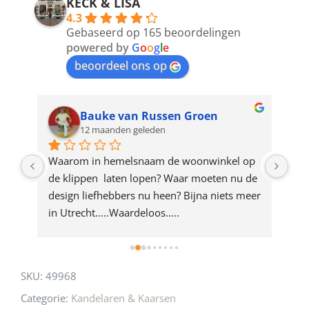
address
KECK & LISA
4.3
to
Gebaseerd op 165 beoordelingen
join
powered by
G
o
o
g
l
e
beoordeel ons op
the
waitlist
for
Bauke van Russen Groen
12 maanden geleden
this
product
ze 
Waarom in hemelsnaam de woonwinkel op 
Gew
e 
de klippen  laten lopen? Waar moeten nu de 
mak
rd 
design liefhebbers nu heen? Bijna niets meer 
vri
 
in Utrecht…..Waardeloos…..
SKU:
49968
Categorie:
Kandelaren & Kaarsen