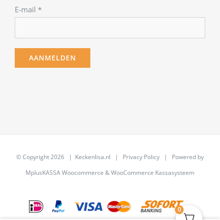
E-mail
*
© Copyright
2026 | Keckenlisa.nl |
Privacy Policy
| Powered by
MplusKASSA Woocommerce
&
WooCommerce Kassasysteem
0