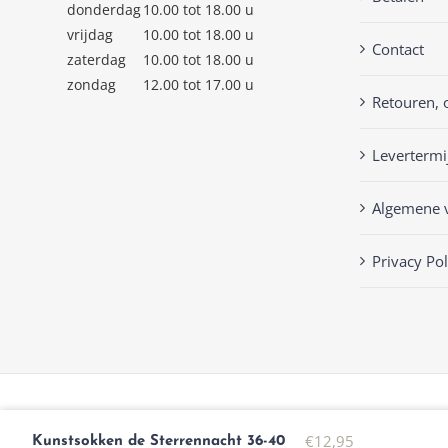
donderdag
10.00 tot 18.00 u
vrijdag
10.00 tot 18.00 u
Contact
zaterdag
10.00 tot 18.00 u
zondag
12.00 tot 17.00 u
Retouren, 
Levertermi
Algemene 
Privacy Pol
© Copyright
2026 | Keckenlisa.nl |
Privacy Policy
| Powered by
Mplu
€
12,95
Kunstsokken de Sterrennacht 36-40