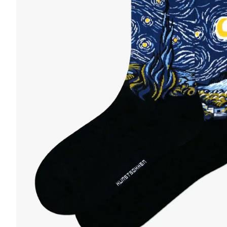
r
4
Ik was e
en ik kw