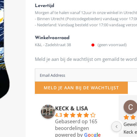
Levertijd
Morgen af te halen vanaf 12uur in onze winkel in Utrech
- Binnen Utrecht (Postcodegebieden) vandaag voor 17:0
- Nederland: Vandaag besteld voor 17:00 vandaag verz
Winkelvoorraad
K&L - Zadelstraat 38
(geen voorraad)
Meld je aan bij de wachtlijst om gemaild te word
Enter
your
MELD JE AAN BIJ DE WACHTLIJST
email
address
osawillemijn
Bauke van Russen Groen
KECK & LISA
 maanden geleden
12 maanden geleden
to
4.3
Gebaseerd op 165
join
en dagje in Utrecht 
Waarom in hemelsnaam 
Gewel
beoordelingen
am deze leuke 
de woonwinkel op de 
Keck e
the
powered by
G
o
o
g
l
e