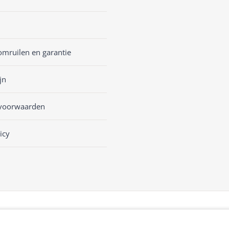
omruilen en garantie
jn
voorwaarden
icy
sKASSA Woocommerce
&
WooCommerce Kassasysteem