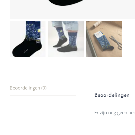
winkel t
hele leu
producte
waard om
gaan! He
ook heel
🩷
Beoordelingen (0)
Beoordelingen
Er zijn nog geen be