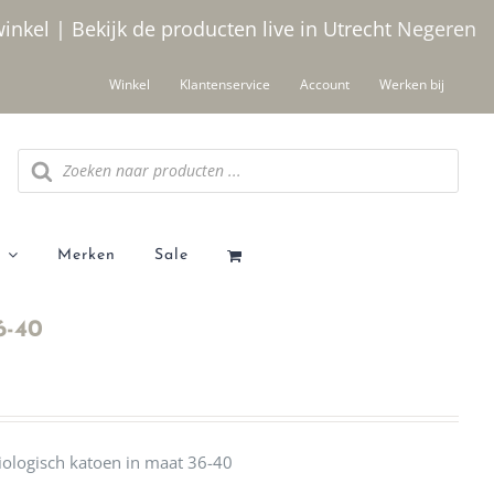
winkel | Bekijk de producten live in Utrecht
Negeren
Winkel
Klantenservice
Account
Werken bij
Producten
zoeken
Merken
Sale
6-40
ologisch katoen in maat 36-40