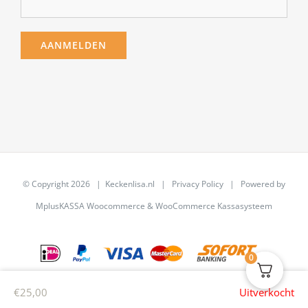
© Copyright
2026 | Keckenlisa.nl |
Privacy Policy
| Powered by
MplusKASSA Woocommerce
&
WooCommerce Kassasysteem
0
€
25,00
Uitverkocht