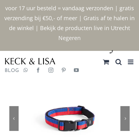
Ga
voor 17 uur besteld = vandaag verzonden | gratis
naar
verzending bij €50,- of meer | Gratis af te halen in
inhoud
de winkel | Bekijk de producten live in Utrecht
Negeren
030 2400000
BLOG