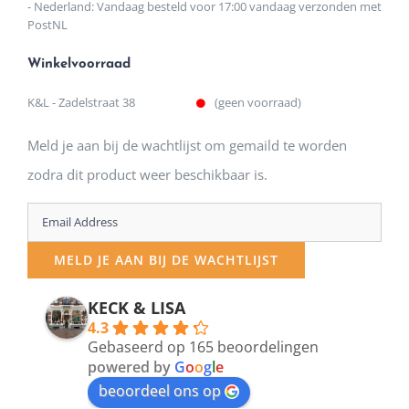
- Nederland: Vandaag besteld voor 17:00 vandaag verzonden met
PostNL
Winkelvoorraad
K&L - Zadelstraat 38
(geen voorraad)
Meld je aan bij de wachtlijst om gemaild te worden
zodra dit product weer beschikbaar is.
Enter
your
MELD JE AAN BIJ DE WACHTLIJST
email
address
KECK & LISA
4.3
to
Gebaseerd op 165 beoordelingen
join
powered by
G
o
o
g
l
e
beoordeel ons op
the