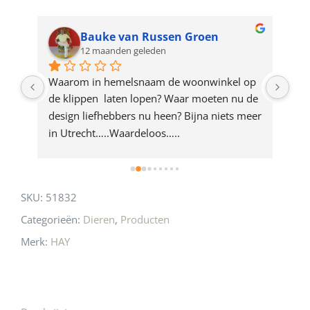
waitlist
for
Bauke van Russen Groen
12 maanden geleden
this
product
ze 
Waarom in hemelsnaam de woonwinkel op 
Gew
e 
de klippen  laten lopen? Waar moeten nu de 
mak
rd 
design liefhebbers nu heen? Bijna niets meer 
vri
 
in Utrecht…..Waardeloos…..
SKU:
51832
Categorieën:
Dieren
,
Producten
Merk:
HAY