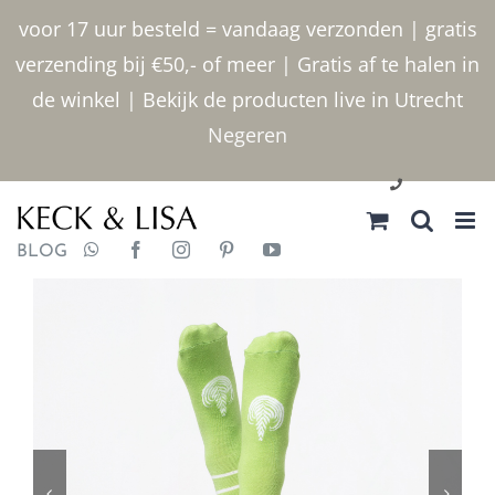
Ga
voor 17 uur besteld = vandaag verzonden | gratis
naar
verzending bij €50,- of meer | Gratis af te halen in
inhoud
de winkel | Bekijk de producten live in Utrecht
Negeren
030 2400000
BLOG