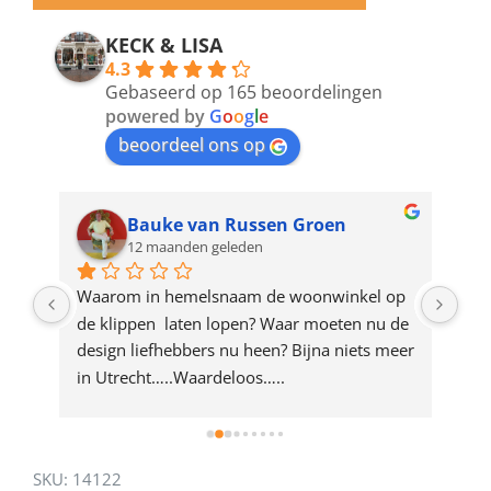
email
address
KECK & LISA
4.3
to
Gebaseerd op 165 beoordelingen
join
powered by
G
o
o
g
l
e
beoordeel ons op
the
waitlist
for
Bauke van Russen Groen
12 maanden geleden
this
product
ze 
Waarom in hemelsnaam de woonwinkel op 
Gew
e 
de klippen  laten lopen? Waar moeten nu de 
mak
rd 
design liefhebbers nu heen? Bijna niets meer 
vri
 
in Utrecht…..Waardeloos…..
SKU:
14122