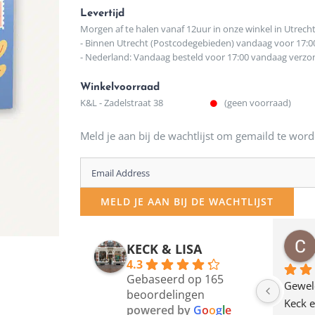
Levertijd
Morgen af te halen vanaf 12uur in onze winkel in Utrech
- Binnen Utrecht (Postcodegebieden) vandaag voor 17:0
- Nederland: Vandaag besteld voor 17:00 vandaag verz
Winkelvoorraad
K&L - Zadelstraat 38
(geen voorraad)
Meld je aan bij de wachtlijst om gemaild te word
Enter
your
MELD JE AAN BIJ DE WACHTLIJST
email
address
osawillemijn
Bauke van Russen Groen
KECK & LISA
 maanden geleden
12 maanden geleden
to
4.3
Gebaseerd op 165
join
en dagje in Utrecht 
Waarom in hemelsnaam 
Gewel
beoordelingen
am deze leuke 
de woonwinkel op de 
Keck e
the
powered by
G
o
o
g
l
e