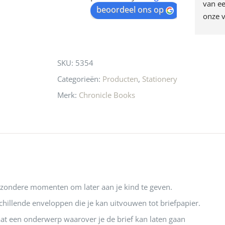
egen! Ze verkopen 
klippen  laten lopen? Waar 
van ee
waitlist
beoordeel ons op
ke en unieke 
moeten nu de design 
onze v
for
n! Echt de moeite 
liefhebbers nu heen? Bijna 
servic
this
 even langs te 
niets meer in 
t personeel was 
Utrecht…..Waardeloos…..
product
SKU:
5354
 aardig en gezellig 
Categorieën:
Producten
,
Stationery
Merk:
Chronicle Books
jzondere momenten om later aan je kind te geven.
chillende enveloppen die je kan uitvouwen tot briefpapier.
at een onderwerp waarover je de brief kan laten gaan