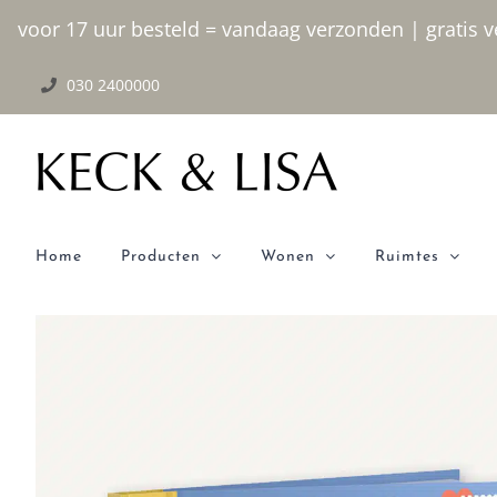
Ga
voor 17 uur besteld = vandaag verzonden | gratis ve
naar
030 2400000
inhoud
Home
Producten
Wonen
Ruimtes