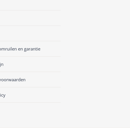
omruilen en garantie
jn
voorwaarden
icy