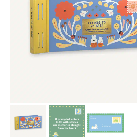
r
4
Ik was e
en ik kw