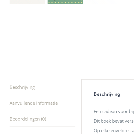
winkel t
hele leu
producte
waard om
gaan! He
ook heel
🩷
Beschrijving
Beschrijving
Aanvullende informatie
Een cadeau voor bi
Beoordelingen (0)
Dit boek bevat vers
Op elke envelop sta