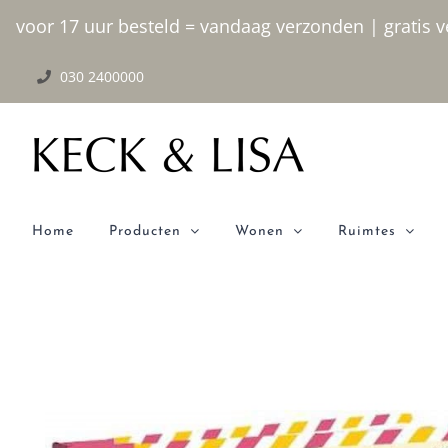
Ga
voor 17 uur besteld = vandaag verzonden | gratis ve
naar
030 2400000
inhoud
Home
Producten
Wonen
Ruimtes