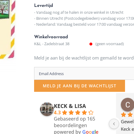
Levertijd
- Vandaag nog af te halen in onze winkel in Utrecht
- Binnen Utrecht (Postcodegebieden) vandaag voor 17:0
- Nederland: Vandaag besteld voor 17:00 vandaag verz
Winkelvoorraad
K&L - Zadelstraat 38
(geen voorraad)
Meld je aan bij de wachtlijst om gemaild te word
Enter
your
MELD JE AAN BIJ DE WACHTLIJST
email
address
osawillemijn
Bauke van Russen Groen
KECK & LISA
 maanden geleden
12 maanden geleden
to
4.3
Gebaseerd op 165
join
en dagje in Utrecht 
Waarom in hemelsnaam 
Gewel
beoordelingen
am deze leuke 
de woonwinkel op de 
Keck e
the
powered by
G
o
o
g
l
e