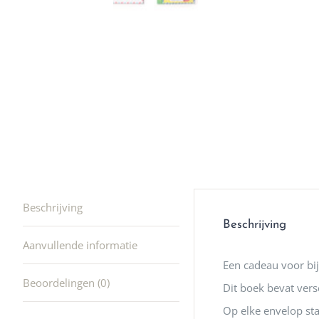
winkel t
hele leu
producte
waard om
gaan! He
ook heel
🩷
Beschrijving
Beschrijving
Aanvullende informatie
Een cadeau voor bi
Beoordelingen (0)
Dit boek bevat vers
Op elke envelop sta