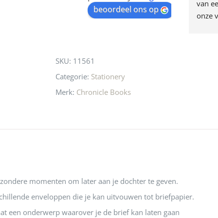
egen! Ze verkopen 
klippen  laten lopen? Waar 
van ee
waitlist
beoordeel ons op
ke en unieke 
moeten nu de design 
onze v
for
n! Echt de moeite 
liefhebbers nu heen? Bijna 
servic
this
 even langs te 
niets meer in 
t personeel was 
Utrecht…..Waardeloos…..
product
SKU:
11561
 aardig en gezellig 
Categorie:
Stationery
Merk:
Chronicle Books
jzondere momenten om later aan je dochter te geven.
chillende enveloppen die je kan uitvouwen tot briefpapier.
at een onderwerp waarover je de brief kan laten gaan