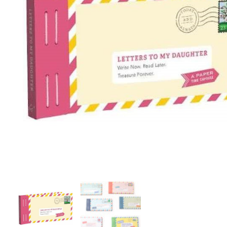
r
5
Ik was e
en ik kw