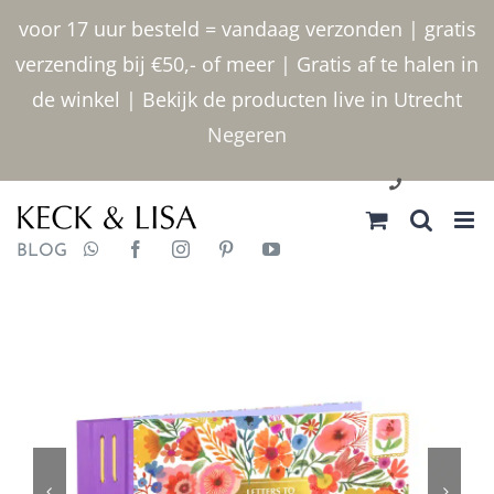
Ga
voor 17 uur besteld = vandaag verzonden | gratis
naar
verzending bij €50,- of meer | Gratis af te halen in
inhoud
de winkel | Bekijk de producten live in Utrecht
Negeren
030 2400000
BLOG