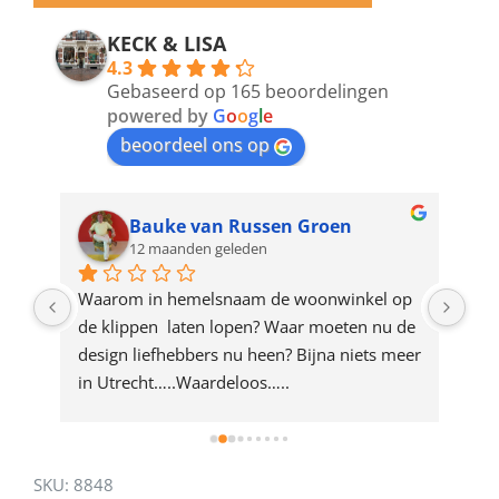
email
address
KECK & LISA
4.3
to
Gebaseerd op 165 beoordelingen
join
powered by
G
o
o
g
l
e
beoordeel ons op
the
waitlist
for
Bauke van Russen Groen
12 maanden geleden
this
product
ze 
Waarom in hemelsnaam de woonwinkel op 
Gew
e 
de klippen  laten lopen? Waar moeten nu de 
mak
rd 
design liefhebbers nu heen? Bijna niets meer 
vri
 
in Utrecht…..Waardeloos…..
SKU:
8848